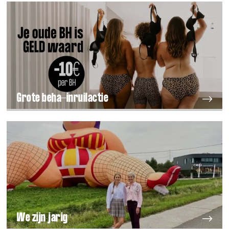
Grote beha-inruilactie
We zijn jarig