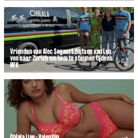
Vrien­den van Alec Segaert fiet­sen van Leu­
ven naar Zurich om hem te steu­nen tij­dens
WK
Ohlala Live : Valentijn