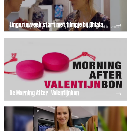
Lingerieweek start met filmpje bij Ohlala
De Morning After-Valentijnbon