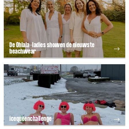
De Ohlala-ladies showen de nieuwste
beachwear
icequeenchallenge