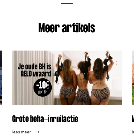
Meer artikels
Grote beha-inruilactie
lees meer
l