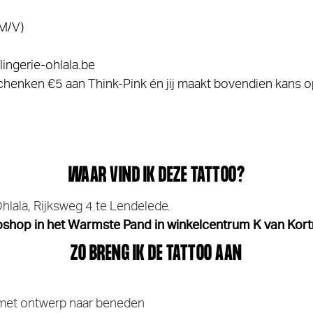
(M/V)
ingerie-ohlala.be
enken €5 aan Think-Pink én jij maakt bovendien kans op 1 j
WAAR VIND IK DEZE TATTOO?
Ohlala, Rijksweg 4 te Lendelede.
shop in het Warmste Pand in winkelcentrum K van Kortr
ZO BRENG IK DE TATTOO AAN
d met ontwerp naar beneden