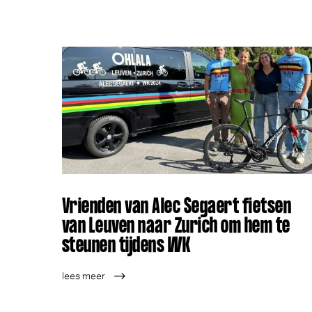
Vrien­den van Alec Segaert fiet­sen
van Leu­ven naar Zurich om hem te
steu­nen tij­dens WK
lees meer