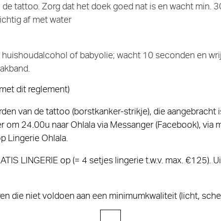
 de tattoo. Zorg dat het doek goed nat is en wacht min. 3
ichtig af met water
et huishoudalcohol of babyolie; wacht 10 seconden en wri
lakband.
met dit reglement)
en van de tattoo (borstkanker-strikje), die aangebracht 
 om 24.00u naar Ohlala via Messanger (Facebook), via ma
p Lingerie Ohlala.
TIS LINGERIE op (= 4 setjes lingerie t.w.v. max. €125). 
eren die niet voldoen aan een minimumkwaliteit (licht, sch