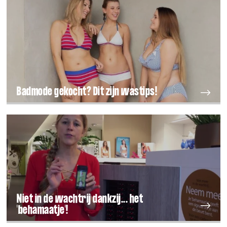
Badmode gekocht? Dit zijn wastips!
Niet in de wachtrij dankzij... het
'behamaatje'!