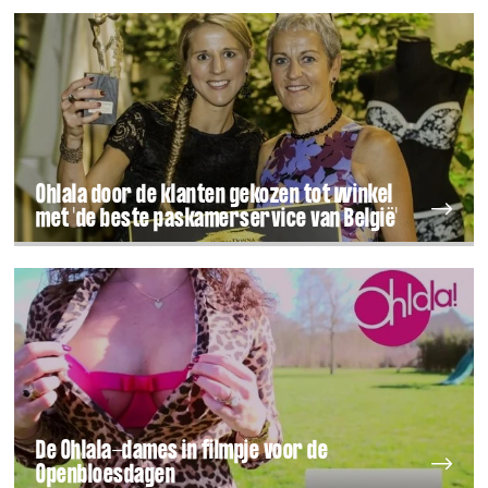
Ohlala door de klanten gekozen tot winkel
met 'de beste paskamerservice van België'
De Ohlala-dames in filmpje voor de
Openbloesdagen