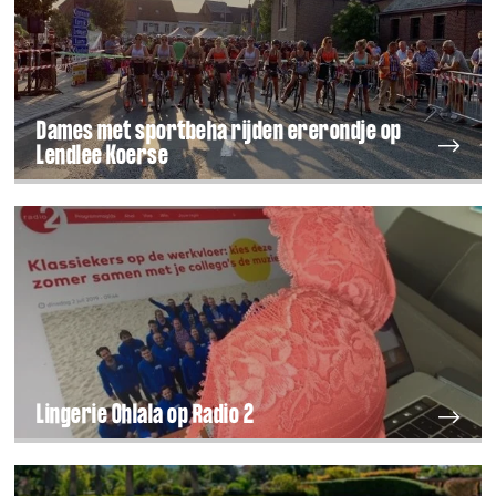
Dames met sportbeha rijden ererondje op
Lendlee Koerse
Lingerie Ohlala op Radio 2