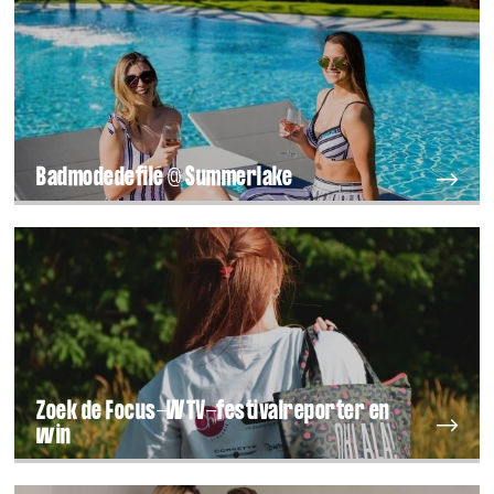
Badmodedefilé @ Summerlake
Zoek de Focus-WTV-festivalreporter en
win