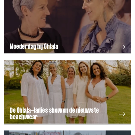
Moederdag bij Ohlala
De Ohlala-ladies showen de nieuwste
beachwear