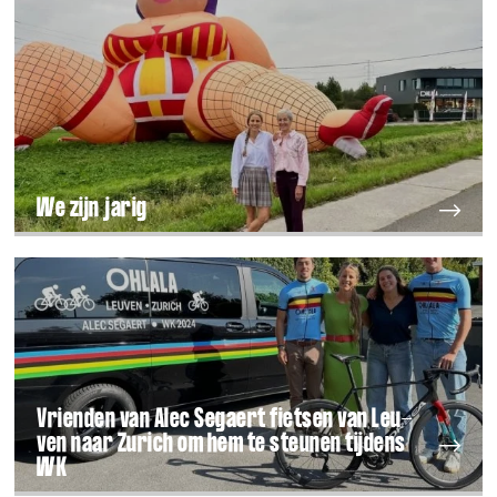
We zijn jarig
Vrien­den van Alec Segaert fiet­sen van Leu­
ven naar Zurich om hem te steu­nen tij­dens
WK