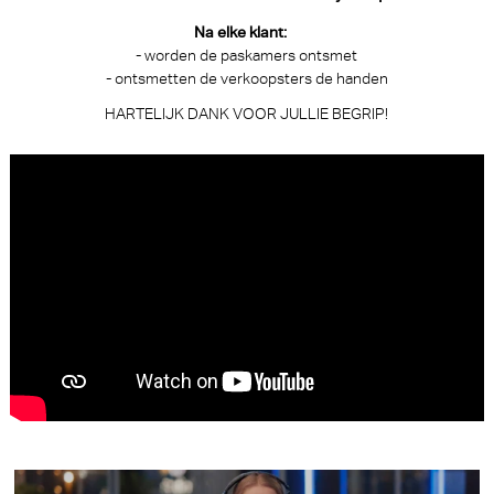
Na elke klant:
- worden de paskamers ontsmet
- ontsmetten de verkoopsters de handen
HARTELIJK DANK VOOR JULLIE BEGRIP!