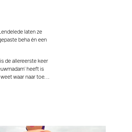
 Lendelede laten ze
gepaste beha én een
is de allereerste keer
euwmadam’ heeft is
 weet waar naar toe….