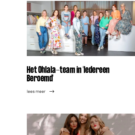
Het Ohlala-team in 'Iedereen
Beroemd'
lees meer