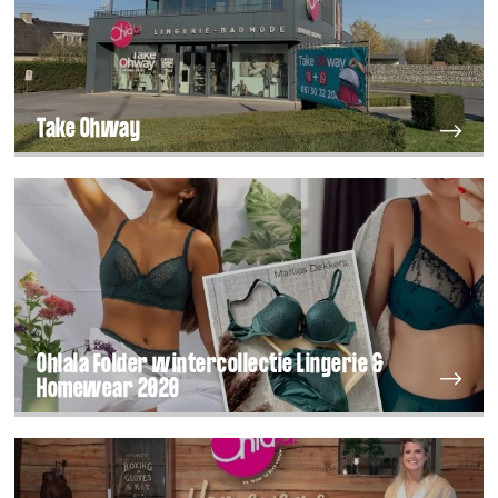
Take Ohway
Ohlala Folder wintercollectie Lingerie &
Homewear 2020