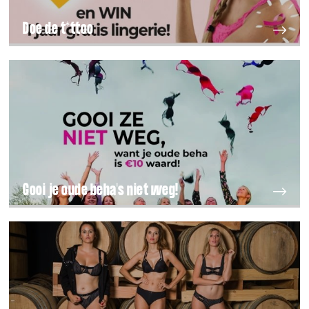
Doe de t*ttoo
Gooi je oude beha's niet weg!