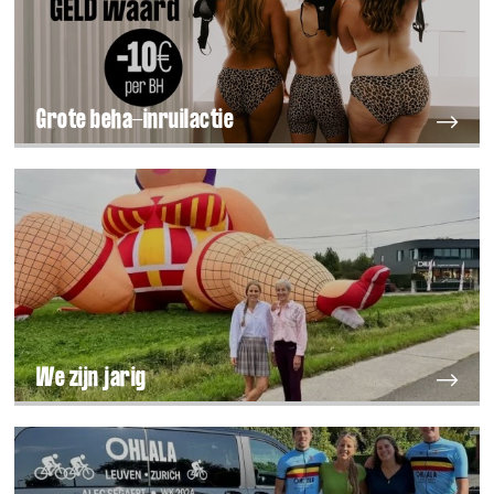
Grote beha-inruilactie
We zijn jarig