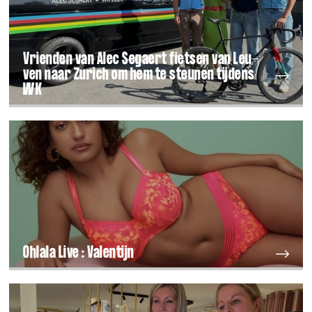
Vrien­den van Alec Segaert fiet­sen van Leu­
ven naar Zurich om hem te steu­nen tij­dens
WK
Ohlala Live : Valentijn