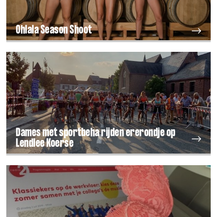
Ohlala Season Shoot
Dames met sportbeha rijden ererondje op
Lendlee Koerse