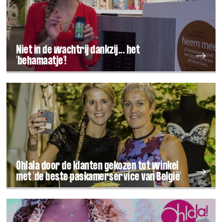
Niet in de wachtrij dankzij... het
'behamaatje'!
Ohlala door de klanten gekozen tot winkel
met 'de beste paskamerservice van België'