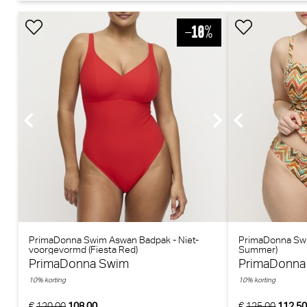
PrimaDonna Swim Aswan Badpak - Niet-
PrimaDonna Swim
voorgevormd (Fiesta Red)
Summer)
PrimaDonna Swim
PrimaDonna
10% korting
10% korting
€
120,00
108,00
€
125,00
112,5