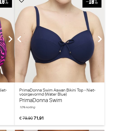
iet-
PrimaDonna Swim Aswan Bikini Top - Niet-
voorgevormd (Water Blue)
PrimaDonna Swim
10% korting
€
79,90
71,91