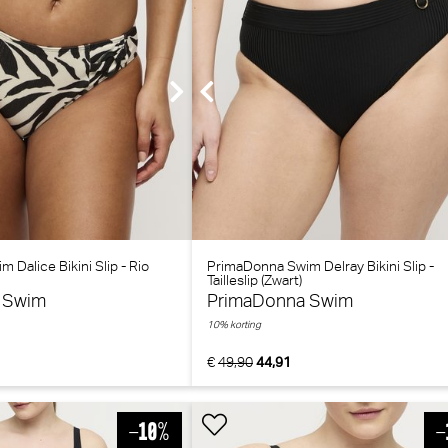
 Dalice Bikini Slip - Rio
PrimaDonna Swim Delray Bikini Slip -
Tailleslip (Zwart)
 Swim
PrimaDonna Swim
10% korting
€
49,90
44,91