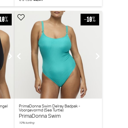
angel
PrimaDonna Swim Delray Badpak -
Voorgevormd (Sea Turtle)
PrimaDonna Swim
10% korting