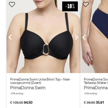
PrimaDonna Swim Uvita Bikini Top - Niet-
PrimaDonna Swim
voorgevormd (Zwart)
Tailleslip (Water
PrimaDonna Swim
PrimaDonna
10% korting
10% korting
€
105,00
94,50
€
39,90
35,91