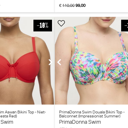
0
€
110,00
99,00
 Aswan Bikini Top - Niet-
PrimaDonna Swim Douala Bikini Top -
esta Red)
Balconnet (Impressionist Summer)
 Swim
PrimaDonna Swim