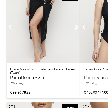
PrimaDonna Swim Uvita Beachwear - Pareo
PrimaDonna Swi
(Zwart)
PrimaDonna Swim
PrimaDonna
20% korting
10% korting
€
99,90
79,92
€
160,00
144,0