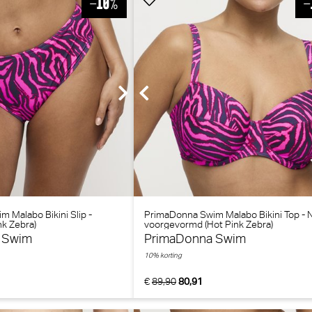
 Malabo Bikini Slip -
PrimaDonna Swim Malabo Bikini Top - N
ink Zebra)
voorgevormd (Hot Pink Zebra)
 Swim
PrimaDonna Swim
10% korting
€
89,90
80,91