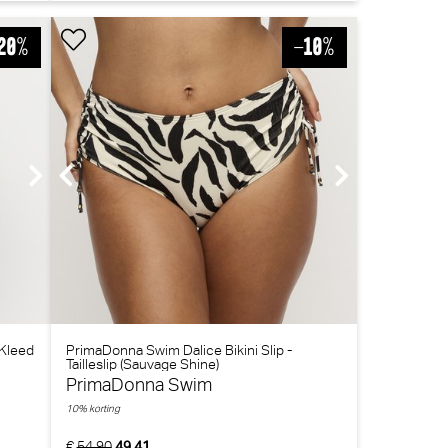
Kleed
PrimaDonna Swim Dalice Bikini Slip -
Tailleslip (Sauvage Shine)
PrimaDonna Swim
10% korting
€
54,90
49,41