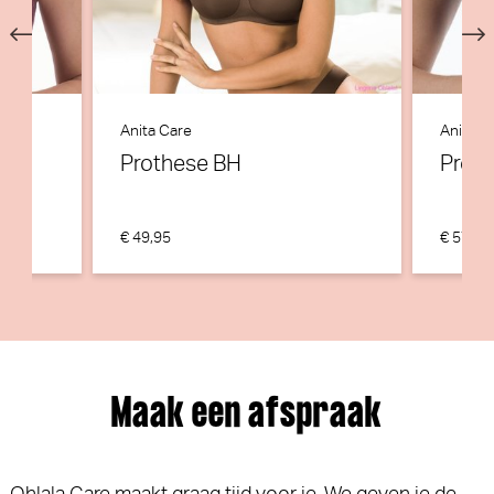
Anita Care
Anita C
Prothese BH
Prot
€ 49,95
€ 57,95
Maak een afspraak
Ohlala Care maakt graag tijd voor je. We geven je de