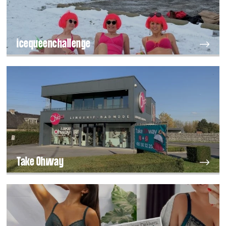
icequeenchallenge
Take Ohway