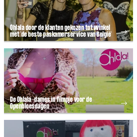
Ohlala door de klanten gekozen tot winkel
met 'de beste paskamerservice van België'
De Ohlala-dames in filmpje voor de
Openbloesdagen