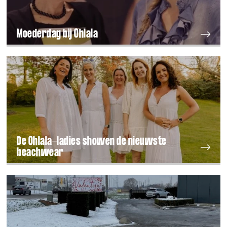
Moederdag bij Ohlala
De Ohlala-ladies showen de nieuwste
beachwear