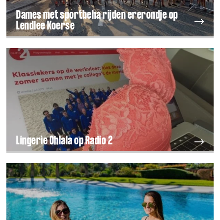
Dames met sportbeha rijden ererondje op
Lendlee Koerse
Lingerie Ohlala op Radio 2