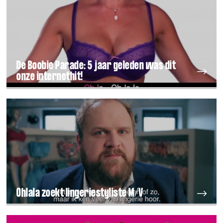
De Boobie Parade: 5 jaar geleden was dit
onze internethit!
Ohlala zoekt lingeriestyliste M/V