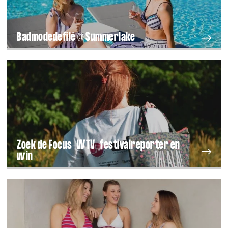
Badmodedefilé @ Summerlake
Zoek de Focus-WTV-festivalreporter en
win