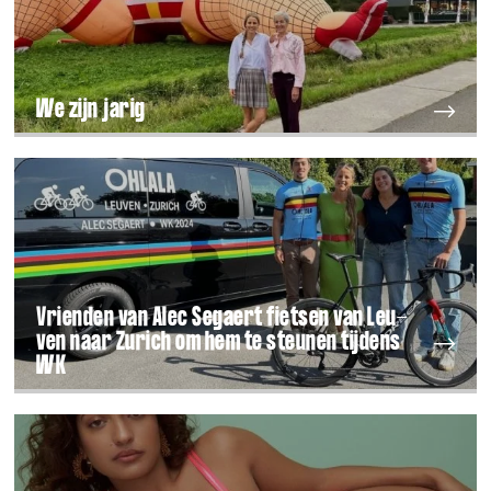
We zijn jarig
Vrien­den van Alec Segaert fiet­sen van Leu­
ven naar Zurich om hem te steu­nen tij­dens
WK