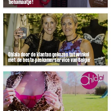
'behamaatje'!
Ohlala door de klanten gekozen tot winkel
met 'de beste paskamerservice van België'