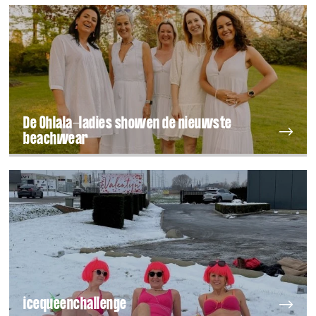
De Ohlala-ladies showen de nieuwste
beachwear
icequeenchallenge