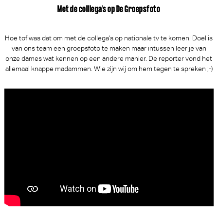
Met de colllega's op De Groepsfoto
Hoe tof was dat om met de collega's op nationale tv te komen! Doel is
van ons team een groepsfoto te maken maar intussen leer je van
onze dames wat kennen op een andere manier. De reporter vond het
allemaal knappe madammen. Wie zijn wij om hem tegen te spreken ;-)