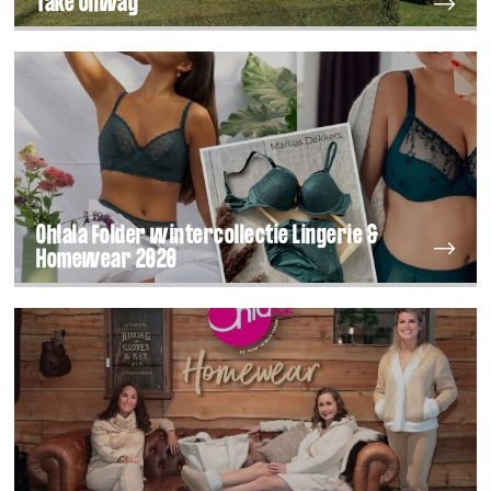
Take Ohway
Ohlala Folder wintercollectie Lingerie &
Homewear 2020