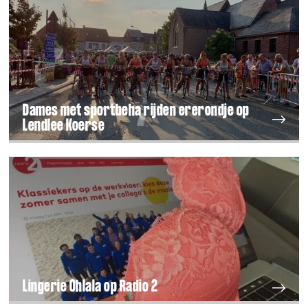
Dames met sportbeha rijden ererondje op
Lendlee Koerse
Lingerie Ohlala op Radio 2