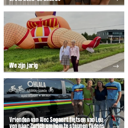
We zijn jarig
Vrien­den van Alec Segaert fiet­sen van Leu­
ven naar Zurich om hem te steu­nen tij­dens