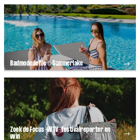
Badmodedefilé @ Summerlake
Zoek de Focus-WTV-festivalreporter en
win