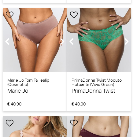
Marie Jo Tom Tailleslip
PrimaDonna Twist Mocuto
(Cosmetic)
Hotpants (Vivid Green)
Marie Jo
PrimaDonna Twist
€ 40,90
€ 40,90