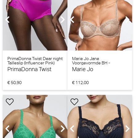
PrimaDonna Twist Dear night
Marie Jo Jane
Tailleslip (Influencer Pink)
Voorgevormde BH -
Balconnet BH (Sand)
PrimaDonna Twist
Marie Jo
€ 50,90
€ 112,00