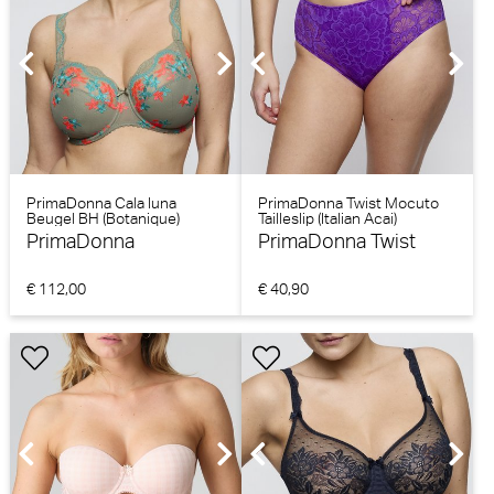
PrimaDonna Cala luna
PrimaDonna Twist Mocuto
Beugel BH (Botanique)
Tailleslip (Italian Acai)
PrimaDonna
PrimaDonna Twist
€ 112,00
€ 40,90