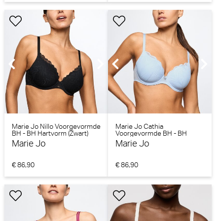
Marie Jo Nillo Voorgevormde
Marie Jo Cathia
BH - BH Hartvorm (Zwart)
Voorgevormde BH - BH
Hartvorm (Tiny Vichy)
Marie Jo
Marie Jo
€ 86,90
€ 86,90