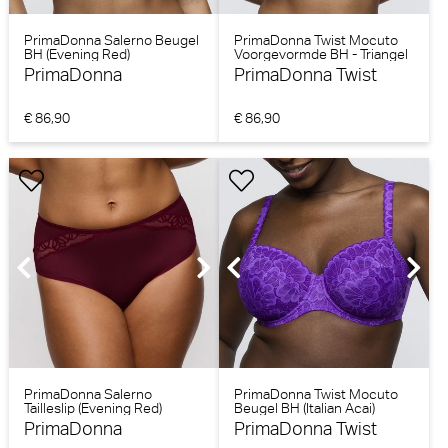
PrimaDonna Salerno Beugel
PrimaDonna Twist Mocuto
BH (Evening Red)
Voorgevormde BH - Triangel
BH (Italian Acai)
PrimaDonna
PrimaDonna Twist
€ 86,90
€ 86,90
PrimaDonna Salerno
PrimaDonna Twist Mocuto
Tailleslip (Evening Red)
Beugel BH (Italian Acai)
PrimaDonna
PrimaDonna Twist