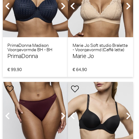
PrimaDonna Madison
Marie Jo Soft studio Bralette
Voorgevormde BH - BH
- Voorgevormd (Caffé latte)
Hartvorm (Velvet Blue)
PrimaDonna
Marie Jo
€ 99,90
€ 64,90