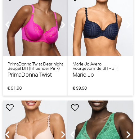
PrimaDonna Twist Dear night
Marie Jo Avero
Beugel BH (Influencer Pink)
Voorgevormde BH - BH
Hartvorm (Velvet Blue)
PrimaDonna Twist
Marie Jo
€ 91,90
€ 99,90