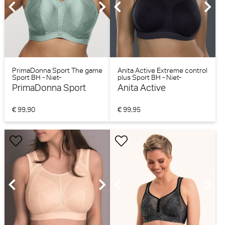
PrimaDonna Sport The game
Anita Active Extreme control
Sport BH - Niet-
plus Sport BH - Niet-
voorgevormd (Sage)
voorgevormd (Zwart)
PrimaDonna Sport
Anita Active
€ 99,90
€ 99,95