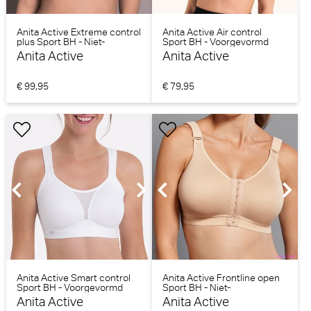
Anita Active Extreme control
Anita Active Air control
plus Sport BH - Niet-
Sport BH - Voorgevormd
voorgevormd (Roze)
(Bubble grey)
Anita Active
Anita Active
€ 99,95
€ 79,95
Anita Active Smart control
Anita Active Frontline open
Sport BH - Voorgevormd
Sport BH - Niet-
(Wit)
voorgevormd (Desert)
Anita Active
Anita Active