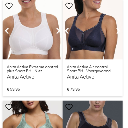
Anita Active Extreme control
Anita Active Air control
plus Sport BH - Niet-
Sport BH - Voorgevormd
voorgevormd (wit)
(Blue Iris)
Anita Active
Anita Active
€ 99,95
€ 79,95