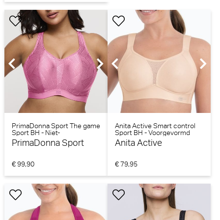
PrimaDonna Sport The game
Anita Active Smart control
Sport BH - Niet-
Sport BH - Voorgevormd
voorgevormd (Orchid Pink)
(Smart rose)
PrimaDonna Sport
Anita Active
€ 99,90
€ 79,95