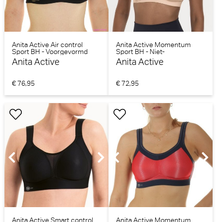
Anita Active Air control
Anita Active Momentum
Sport BH - Voorgevormd
Sport BH - Niet-
(Black/Kalahari)
voorgevormd (smart rose)
Anita Active
Anita Active
€ 76,95
€ 72,95
Anita Active Smart control
Anita Active Momentum