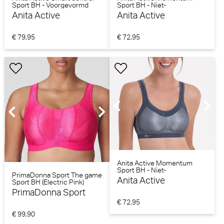
Sport BH - Voorgevormd
Sport BH - Niet-
(zwart)
voorgevormd (Red/blue)
Anita Active
Anita Active
€ 79,95
€ 72,95
Anita Active Momentum
Sport BH - Niet-
PrimaDonna Sport The game
voorgevormd (Antraciet)
Anita Active
Sport BH (Electric Pink)
PrimaDonna Sport
€ 72,95
€ 99,90