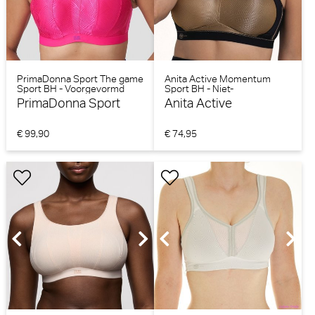
PrimaDonna Sport The game
Anita Active Momentum
Sport BH - Voorgevormd
Sport BH - Niet-
(Electric Pink)
voorgevormd (Goud)
PrimaDonna Sport
Anita Active
€ 99,90
€ 74,95