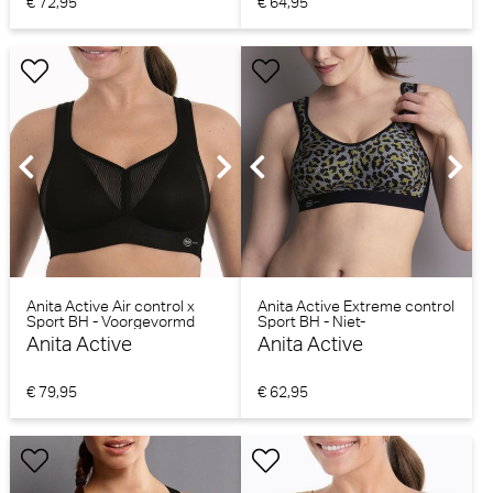
€ 72,95
€ 64,95
Anita Active Air control x
Anita Active Extreme control
Sport BH - Voorgevormd
Sport BH - Niet-
(Zwart)
voorgevormd (Mosaic)
Anita Active
Anita Active
€ 79,95
€ 62,95