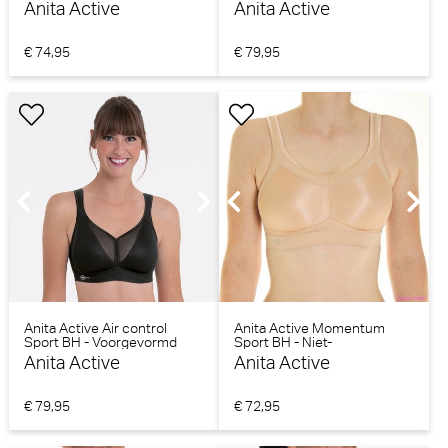
(Orinoco)
(Smart Rose)
Anita Active
Anita Active
€ 74,95
€ 79,95
Anita Active Air control
Anita Active Momentum
Sport BH - Voorgevormd
Sport BH - Niet-
(Zwart)
voorgevormd (Desert)
Anita Active
Anita Active
€ 79,95
€ 72,95