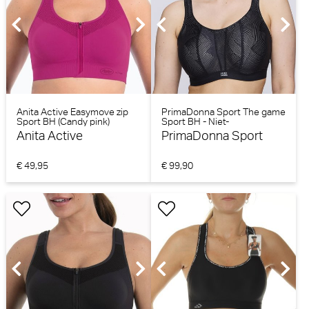
Anita Active Easymove zip
PrimaDonna Sport The game
Sport BH (Candy pink)
Sport BH - Niet-
voorgevormd (Zwart)
Anita Active
PrimaDonna Sport
€ 49,95
€ 99,90