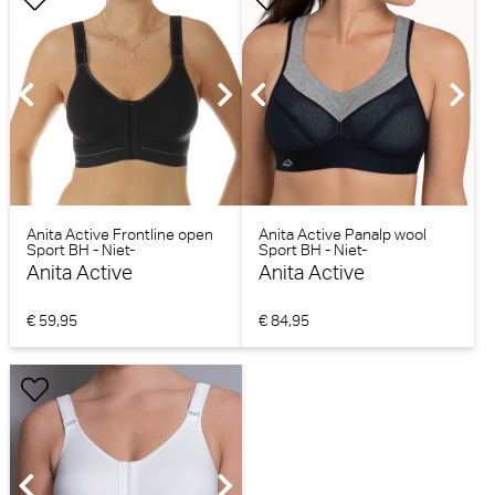
Anita Active Frontline open
Anita Active Panalp wool
Sport BH - Niet-
Sport BH - Niet-
voorgevormd (Zwart)
voorgevormd
Anita Active
Anita Active
(Black/melange)
€ 59,95
€ 84,95