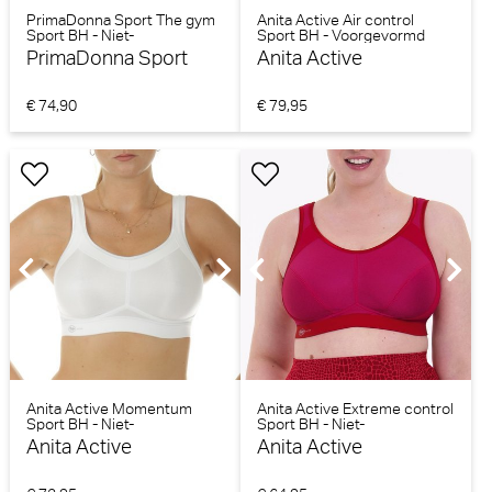
PrimaDonna Sport The gym
Anita Active Air control
Sport BH - Niet-
Sport BH - Voorgevormd
voorgevormd (Venus)
(Wit)
PrimaDonna Sport
Anita Active
€ 74,90
€ 79,95
Anita Active Momentum
Anita Active Extreme control
Sport BH - Niet-
Sport BH - Niet-
voorgevormd (Wit)
voorgevormd (Candy red)
Anita Active
Anita Active