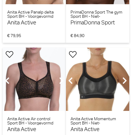
Anita Active Panalp delta
PrimaDonna Sport The gym
Sport BH - Voorgevormd
Sport BH - Niet-
(Jeans)
voorgevormd (Venus)
Anita Active
PrimaDonna Sport
€ 79,95
€ 84,90
Anita Active Air control
Anita Active Momentum
Sport BH - Voorgevormd
Sport BH - Niet-
(Gold Cat)
voorgevormd (Zwart)
Anita Active
Anita Active