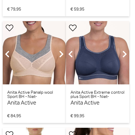
€ 79,95
€ 59,95
Anita Active Panalp wool
Anita Active Extreme control
Sport BH - Niet-
plus Sport BH - Niet-
voorgevormd
voorgevormd (Blue Iris)
Anita Active
Anita Active
(Rose/melange)
€ 84,95
€ 99,95