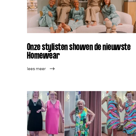
Onze stylisten showen de nieuwste
Homewear
lees meer