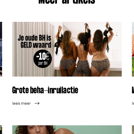
Meer artikels
Grote beha-inruilactie
lees meer
l