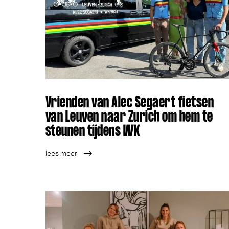
Vrien­den van Alec Segaert fiet­sen
van Leu­ven naar Zurich om hem te
steu­nen tij­dens WK
lees meer