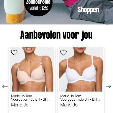
Shoppen
Aanbevolen voor jou
Marie Jo Tom
Marie Jo Tom
Ma
Voorgevormde BH - BH
Voorgevormde BH - BH
BH
Hartvorm (Caffe Latté)
Hartvorm (Wit)
Pi
Marie Jo
Marie Jo
M