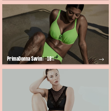
PrimaDonna Swim | -10%