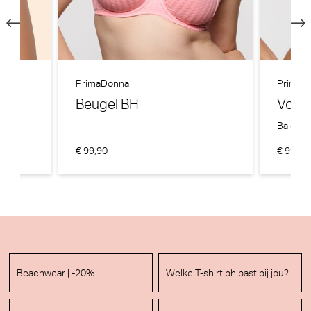
PrimaDonna
PrimaD
Beugel BH
Voor
Balcon
€ 99,90
€ 99,90
Beachwear | -20%
Welke T-shirt bh past bij jou?