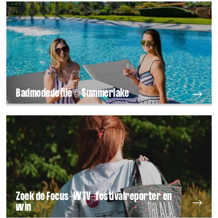
Badmodedefilé @ Summerlake
Zoek de Focus-WTV-festivalreporter en
win