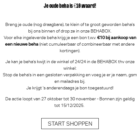
Je oude beha is €10 waard!
Breng je oude (nog draagbare), te klein of te groot geworden beha's
bij ons binnen of drop ze in onze BEHABOX.
Voor elke ingeleverde beha krijg je een bon t.w.v.
€10 bij aankoop van
een nieuwe beha
(niet cumuleerbaar of combineerbaar met andere
kortingen).
Je kan je beha's kwijt in de winkel of 24/24 in de BEHABOX thv onze
winkel:
Stop de beha's in een gesloten verpakking en voeg je er je naam, gsm
en mailadres bij.
Je krijgt 's anderendaags je bon toegestuurd!
De actie loopt van 27 oktober tot 30 november - Bonnen zijn geldig
tot 15/12/2025.
START SHOPPEN