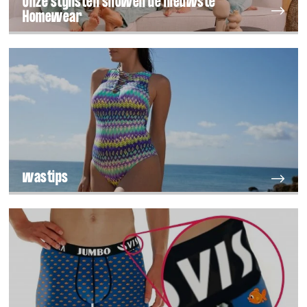
Onze stylisten showen de nieuwste
Homewear
wastips