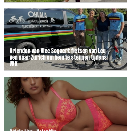
Vrien­den van Alec Segaert fiet­sen van Leu­
ven naar Zurich om hem te steu­nen tij­dens
WK