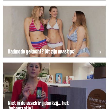
Badmode gekocht? Dit zijn wastips!
Niet in de wachtrij dankzij... het
'behamaatje'!