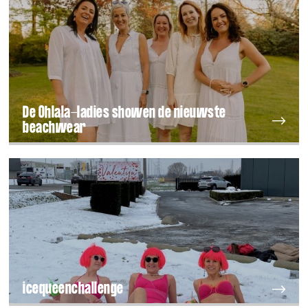
De Ohlala-ladies showen de nieuwste
beachwear
icequeenchallenge