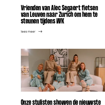
Vrien­den van Alec Segaert fiet­sen
van Leu­ven naar Zurich om hem te
steu­nen tij­dens WK
lees meer
Onze stylisten showen de nieuwste