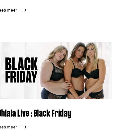
ees meer
Ohlala Live : Black Friday
ees meer