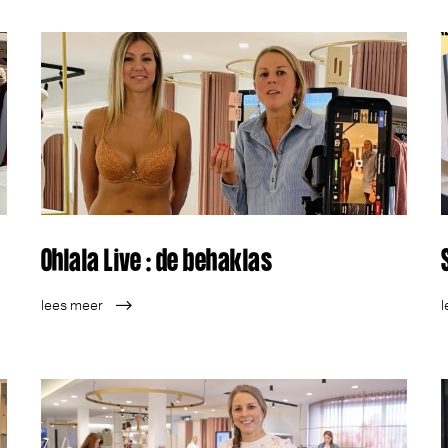
Ohlala Live : de behaklas
lees meer
l