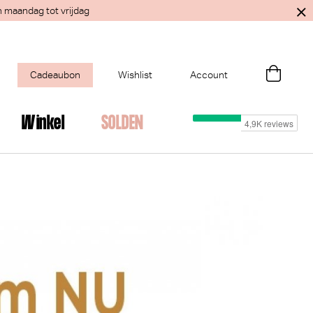
n maandag tot vrijdag
Cadeaubon
Wishlist
Account
Winkel
SOLDEN