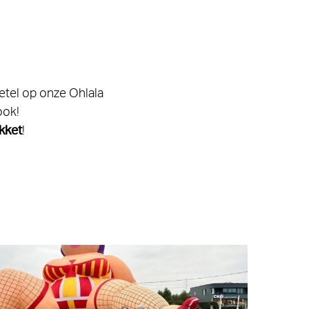
zetel op onze Ohlala
ook!
kket
!