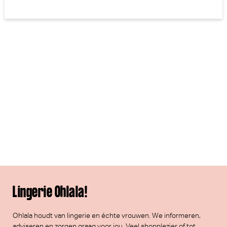
Lingerie Ohlala!
Ohlala houdt van lingerie en échte vrouwen. We informeren,
adviseren en zorgen graag voor jou. Veel
shopplezier
of tot