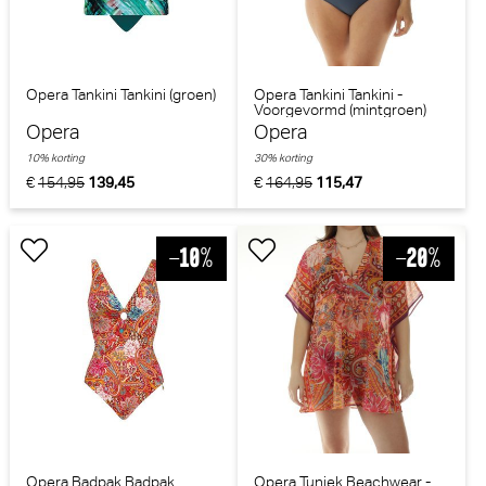
Opera Tankini Tankini (groen)
Opera Tankini Tankini -
Voorgevormd (mintgroen)
Opera
Opera
10% korting
30% korting
€
154,95
139,45
€
164,95
115,47
Opera Badpak Badpak
Opera Tuniek Beachwear -