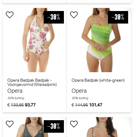
Opera Badpak Badpak -
Opera Badpak (white-green)
Voorgevormd (Weiss/pink)
Opera
Opera
30% korting
30% korting
€
133,95
93,77
€
144,95
101,47