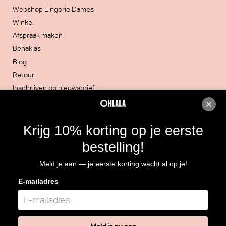
Webshop Lingerie Dames
Winkel
Afspraak maken
Behaklas
Blog
Retour
Inschrijven op nieuwsbrief
Contacteer ons
Krijg 10% korting op je eerste
051/30.32.20
bestelling!
Rijksweg 4, 8860 LENDELEDE
Meld je aan — je eerste korting wacht al op je!
Routebeschrijving
E-mailadres
BTW: BE 0466.964.928