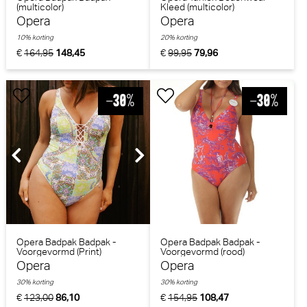
(multicolor)
Kleed (multicolor)
Opera
Opera
10% korting
20% korting
€
164,95
148,45
€
99,95
79,96
Opera Badpak Badpak -
Opera Badpak Badpak -
Voorgevormd (Print)
Voorgevormd (rood)
Opera
Opera
30% korting
30% korting
€
123,00
86,10
€
154,95
108,47