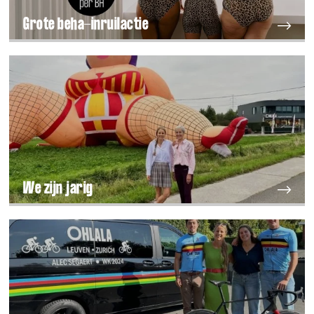
Grote beha-inruilactie
We zijn jarig