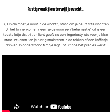
Rustig rondkijken terwijl je wacht...
Bij Ohlala moet je nooit in de wachtrij staan om je beurt af te wachten.
Bij het binnenkomen neem je gewoon een 'behamaatje': dit is een
toestelletje dat trilt en licht geeft als een lingeriestyliste voor je klaar
staat. Intussen kan je rustig snuisteren in de rekken of een koffietje
drinken. In onderstaand filmpje legt Lot uit hoe het precies werkt.