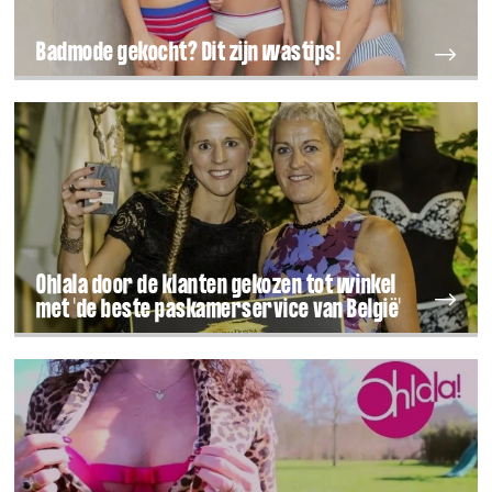
Badmode gekocht? Dit zijn wastips!
Ohlala door de klanten gekozen tot winkel
met 'de beste paskamerservice van België'