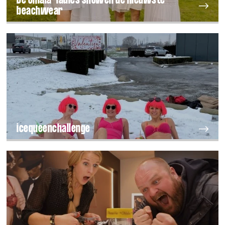
De Ohlala-ladies showen de nieuwste
beachwear
icequeenchallenge