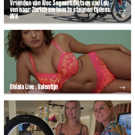
Vrien­den van Alec Segaert fiet­sen van Leu­
ven naar Zurich om hem te steu­nen tij­dens
WK
Ohlala Live : Valentijn