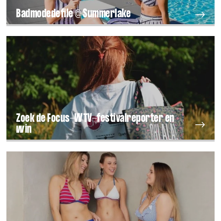
Badmodedefilé @ Summerlake
Zoek de Focus-WTV-festivalreporter en
win