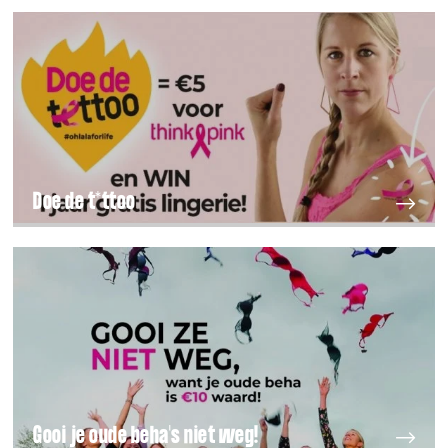
Doe de t*ttoo
Gooi je oude beha's niet weg!