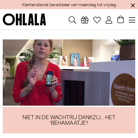
Jaarlijks verlof van 1 tem 15 augustus - Webshop blijft open
NIET IN DE WACHTRIJ DANKZIJ... HET
'BEHAMAATJE'!