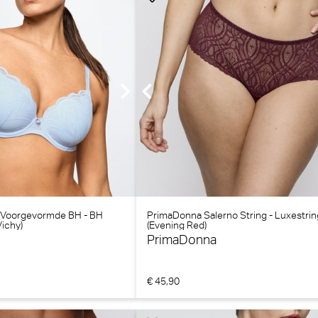
a Voorgevormde BH - BH
PrimaDonna Salerno String - Luxestrin
Vichy)
(Evening Red)
PrimaDonna
€ 45,90