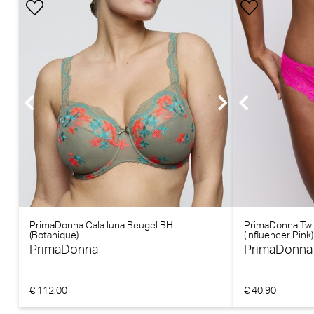
PrimaDonna Cala luna Beugel BH
PrimaDonna Twis
(Botanique)
(Influencer Pink)
PrimaDonna
PrimaDonna 
€ 112,00
€ 40,90