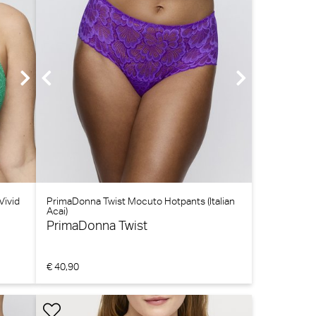
Vivid
PrimaDonna Twist Mocuto Hotpants (Italian
Acai)
PrimaDonna Twist
€ 40,90