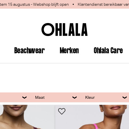
 1 tem 15 augustus - Webshop blijft open
•
Klantendienst bereikbaar va
Beachwear
Merken
Ohlala Care
Maat
Kleur