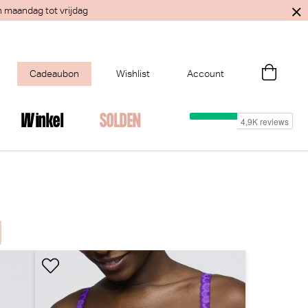
n maandag tot vrijdag
Cadeaubon
Wishlist
Account
Winkel
SOLDEN