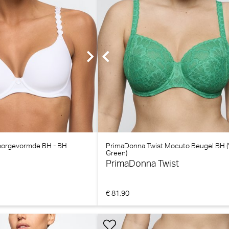
oorgevormde BH - BH
PrimaDonna Twist Mocuto Beugel BH (
Green)
PrimaDonna Twist
€ 81,90