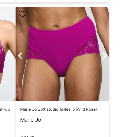
sh-up
Marie Jo Soft studio Tailleslip (Wild Rose)
Marie Jo