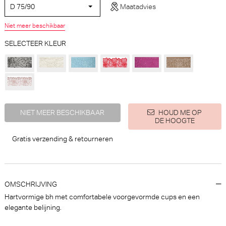
D 75/90
Maatadvies
Niet meer beschikbaar
SELECTEER KLEUR
PrimaDonna Montara Beugel
PrimaDonna Monterrey
BH (Regatta)
Beugel BH (Vintage Pink)
PrimaDonna
PrimaDonna
30% korting
€ 79,90
€
94,90
66,43
NIET MEER BESCHIKBAAR
HOUD ME OP
DE HOOGTE
Gratis verzending & retourneren
OMSCHRIJVING
Hartvormige bh met comfortabele voorgevormde cups en een
elegante belijning.
PrimaDonna Twist Mocuto Slip
PrimaDonna San angel String -