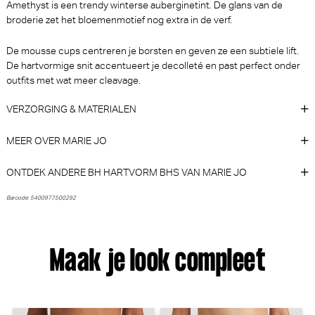
Amethyst is een trendy winterse auberginetint. De glans van de
- Rio (Italian Acai)
Luxestring (Waterblue)
PrimaDonna Twist
PrimaDonna
broderie zet het bloemenmotief nog extra in de verf.
De mousse cups centreren je borsten en geven ze een subtiele lift.
€ 35,90
€ 55,90
De hartvormige snit accentueert je decolleté en past perfect onder
outfits met wat meer cleavage.
VERZORGING & MATERIALEN
MEER OVER MARIE JO
ONTDEK ANDERE BH HARTVORM BHS VAN MARIE JO
Barcode: 5400977500292
PrimaDonna Twist Dear night
PrimaDonna Devdaha Beugel
Tailleslip (Influencer Pink)
BH (Tropicana)
PrimaDonna Twist
PrimaDonna
Maak je look compleet
30% korting
€ 50,90
€
110,00
77,00