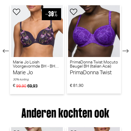
Marie Jo Loish
PrimaDonna Twist Mocuto
P
Voorgevormde BH - BH
Beugel BH (Italian Acai)
V
Hartvorm (Amethyst)
Tr
Marie Jo
PrimaDonna Twist
P
30% korting
€
€ 81,90
€ 
99,90
69,93
Anderen kochten ook