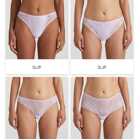
Sarda Swim Biles Bikini Slip -
PrimaDonna Twist Mocuto
Rio (Sand)
Hotpants (Vivid Green)
Sarda Swim
PrimaDonna Twist
10% korting
SLIP
SLIP
€
€ 40,90
45,00
40,50