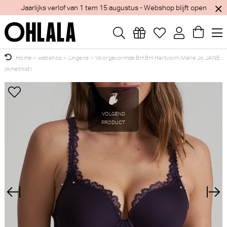
Jaarlijks verlof van 1 tem 15 augustus - Webshop blijft open
Home
>
webshop
>
Lingerie
>
Voorgevormde BH BH Hartvorm Marie Jo JANE
(Amethist)
Wellicht zijn deze producten ook interessant
×
voor je?
Marie Jo Heleen
PrimaDonna Salerno String -
Voorgevormde BH - BH
Luxestring (Evening Red)
Hartvorm (Natuur)