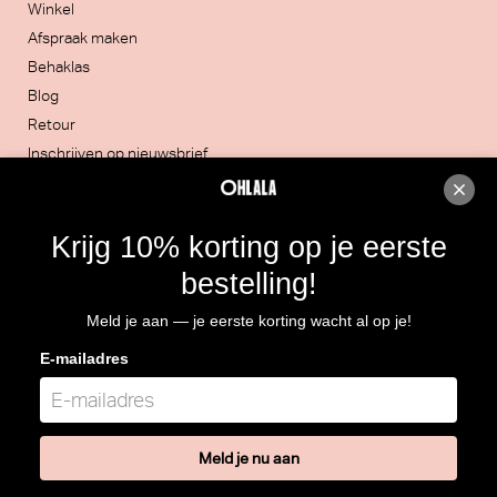
Winkel
Afspraak maken
Behaklas
Blog
Retour
Inschrijven op nieuwsbrief
Contacteer ons
Krijg 10% korting op je eerste
051/30.32.20
bestelling!
Rijksweg 4, 8860 LENDELEDE
Meld je aan — je eerste korting wacht al op je!
Routebeschrijving
E-mailadres
BTW: BE 0466.964.928
Meld je nu aan