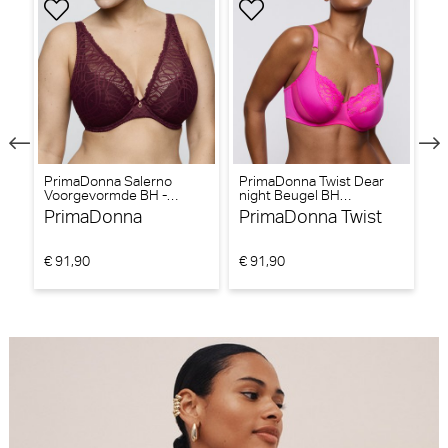
to
PrimaDonna Salerno
PrimaDonna Twist Dear
P
Voorgevormde BH -
night Beugel BH
Be
Triangel BH (Evening Red)
(Influencer Pink)
PrimaDonna
PrimaDonna Twist
P
€ 91,90
€ 91,90
€ 