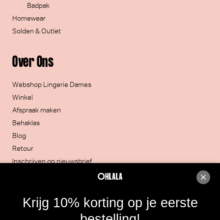
Badpak
Homewear
Solden & Outlet
Over Ons
Webshop Lingerie Dames
Winkel
Afspraak maken
Behaklas
Blog
Retour
Inschrijven op nieuwsbrief
Contacteer ons
Krijg 10% korting op je eerste
051/30.32.20
bestelling!