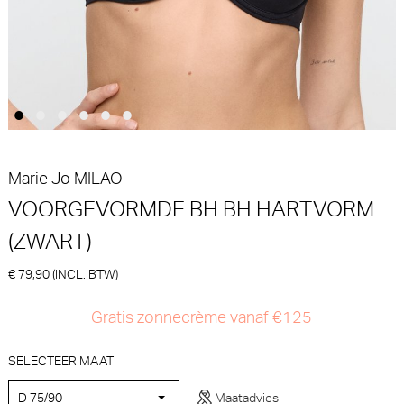
Marie Jo
Marie Jo
30% korting
€
€ 60,90
89,90
62,93
Marie Jo
MILAO
VOORGEVORMDE BH BH HARTVORM
(ZWART)
Marie Jo Solene Slip - Rio
Marie Jo Basyl Voorgevormde
(Gardenia Rose)
BH - BH Hartvorm (Natuur)
€ 79,90 (INCL. BTW)
Marie Jo
Marie Jo
Gratis zonnecrème vanaf €125
€ 50,90
€ 74,90
SELECTEER MAAT
D 75/90
Maatadvies