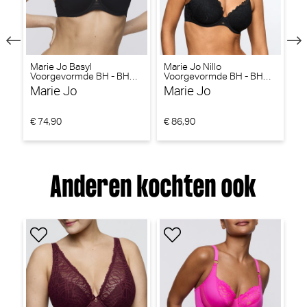
l
Marie Jo Basyl
Marie Jo Nillo
Ma
Voorgevormde BH - BH
Voorgevormde BH - BH
V
Hartvorm (Zwart)
Hartvorm (Zwart)
Ha
Marie Jo
Marie Jo
M
€ 74,90
€ 86,90
€ 
Anderen kochten ook