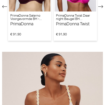
PrimaDonna Salerno
PrimaDonna Twist Dear
P
Voorgevormde BH -
night Beugel BH
Be
Triangel BH (Evening Red)
(Influencer Pink)
PrimaDonna
PrimaDonna Twist
P
€ 91,90
€ 91,90
€ 