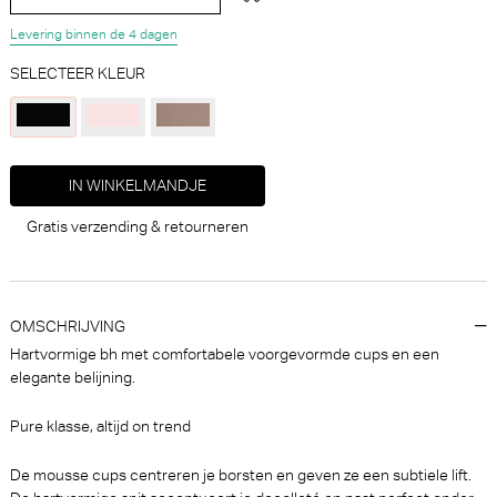
Levering binnen de 4 dagen
SELECTEER KLEUR
Marie Jo Jane String -
Marie Jo Aven Slip - Rio (Zwart)
Luxestring (Milky Blue)
IN WINKELMANDJE
Marie Jo
Marie Jo
Gratis verzending & retourneren
€ 69,90
€ 54,90
OMSCHRIJVING
Hartvormige bh met comfortabele voorgevormde cups en een
elegante belijning.
Pure klasse, altijd on trend
De mousse cups centreren je borsten en geven ze een subtiele lift.
Marie Jo Jane String (Sand)
Marie Jo Daisy Slip - Rio