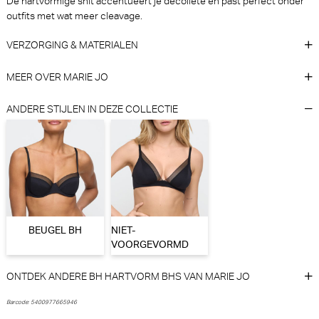
De hartvormige snit accentueert je decolleté en past perfect onder
(Zwart)
outfits met wat meer cleavage.
Marie Jo
Marie Jo
VERZORGING & MATERIALEN
€ 55,90
€ 44,90
MEER OVER MARIE JO
ANDERE STIJLEN IN DEZE COLLECTIE
Marie Jo Color studio Slip - Rio
Anita Active Air control Sport
(Hollywood Pink)
BH - Voorgevormd (Wit)
BEUGEL BH
NIET-
Marie Jo
Anita Active
VOORGEVORMD
€ 34,90
€ 79,95
ONTDEK ANDERE BH HARTVORM BHS VAN MARIE JO
Barcode: 5400977665946