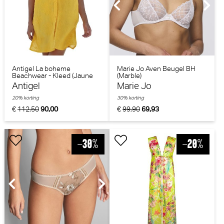
Antigel La boheme
Marie Jo Aven Beugel BH
Beachwear - Kleed (Jaune
(Marble)
Paille)
Antigel
Marie Jo
20% korting
30% korting
€
112,50
90,00
€
99,90
69,93