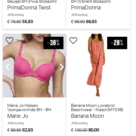
Beugel BH (Pixie Blossom)
BH (Vibrant Blossom)
PrimaDonna Twist
PrimaDonna
30% korting
30% korting
€
79,90
55,93
€
99,90
69,93
Marie Jo Heleen
Banana Moon Lovebird
Voorgevormde BH - BH
Beachwear - Kleed (MYS38)
Hartvorm (Hollywood Pink)
Marie Jo
Banana Moon
30% korting
20% korting
€
89,90
62,93
€
100,00
80,00