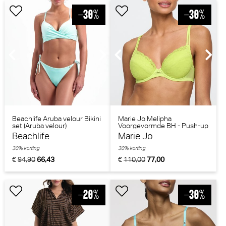
Beachlife Aruba velour Bikini
Marie Jo Melipha
set (Aruba velour)
Voorgevormde BH - Push-up
BH (Wild Citrus)
Beachlife
Marie Jo
30% korting
30% korting
€
94,90
66,43
€
110,00
77,00