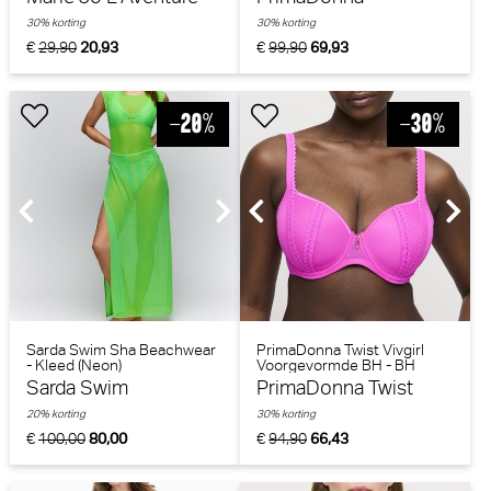
30% korting
30% korting
€
29,90
20,93
€
99,90
69,93
Sarda Swim Sha Beachwear
PrimaDonna Twist Vivgirl
- Kleed (Neon)
Voorgevormde BH - BH
Hartvorm (Cactus Flower)
Sarda Swim
PrimaDonna Twist
20% korting
30% korting
€
100,00
80,00
€
94,90
66,43