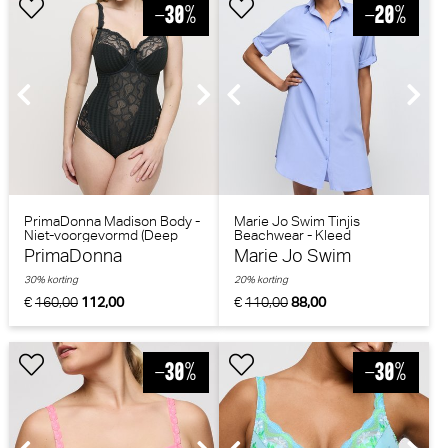
PrimaDonna Madison Body -
Marie Jo Swim Tinjis
Niet-voorgevormd (Deep
Beachwear - Kleed
Forest)
(Sparkling Dusk)
PrimaDonna
Marie Jo Swim
30% korting
20% korting
€
160,00
112,00
€
110,00
88,00