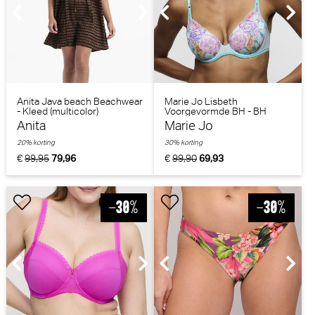
Anita Java beach Beachwear
Marie Jo Lisbeth
- Kleed (multicolor)
Voorgevormde BH - BH
Hartvorm (Clearwater)
Anita
Marie Jo
20% korting
30% korting
€
99,95
79,96
€
99,90
69,93