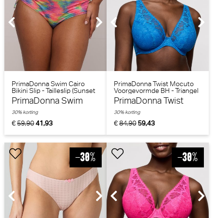
PrimaDonna Swim Cairo
PrimaDonna Twist Mocuto
Bikini Slip - Tailleslip (Sunset
Voorgevormde BH - Triangel
Nile)
BH (Blu China)
PrimaDonna Swim
PrimaDonna Twist
30% korting
30% korting
€
59,90
41,93
€
84,90
59,43