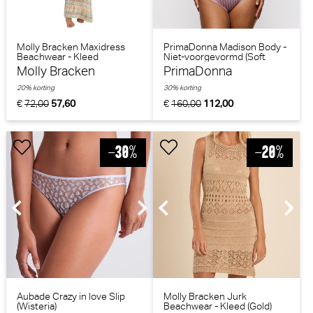
Molly Bracken Maxidress
PrimaDonna Madison Body -
Beachwear - Kleed
Niet-voorgevormd (Soft
(Greenblue)
Sand)
Molly Bracken
PrimaDonna
20% korting
30% korting
€
72,00
57,60
€
160,00
112,00
Aubade Crazy in love Slip
Molly Bracken Jurk
(Wisteria)
Beachwear - Kleed (Gold)