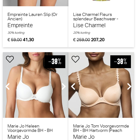
Empreinte Lauren Slip (Or
Lise Charmel Fleurs
Ancien)
splendeur Beachwear -
Kimono (Splendeur Lime)
Empreinte
Lise Charmel
30% korting
20% korting
€
59,00
41,30
€
259,00
207,20
Marie Jo Heleen
Marie Jo Tom Voorgevormde
Voorgevormde BH - BH
BH - BH Hartvorm (Peach
Hartvorm (Natuur)
Whisper)
Marie Jo
Marie Jo