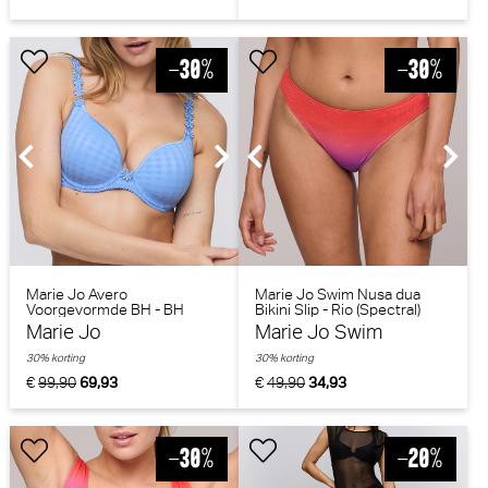
Marie Jo Avero
Marie Jo Swim Nusa dua
Voorgevormde BH - BH
Bikini Slip - Rio (Spectral)
Hartvorm (Santorini Blue)
Marie Jo
Marie Jo Swim
30% korting
30% korting
€
99,90
69,93
€
49,90
34,93