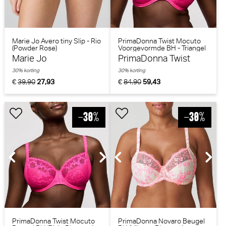
Marie Jo Avero tiny Slip - Rio
PrimaDonna Twist Mocuto
(Powder Rose)
Voorgevormde BH - Triangel
BH (Pixie Blossom)
Marie Jo
PrimaDonna Twist
30% korting
30% korting
€
39,90
27,93
€
84,90
59,43
PrimaDonna Twist Mocuto
PrimaDonna Novaro Beugel