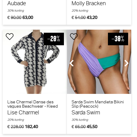
Aubade
Molly Bracken
30% korting
20% korting
€
90,00
63,00
€
54,00
43,20
Lise Charmel Danse des
Sarda Swim Mendieta Bikini
vagues Beachwear - Kleed
Slip (Peacock)
(Danse blue)
Lise Charmel
Sarda Swim
20% korting
30% korting
€
228,00
182,40
€
65,00
45,50