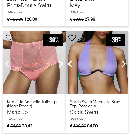
(Sauvage Shine)
PrimaDonna Swim
Mey
20% korting
30% korting
€
160,00
128,00
€
39,99
27,99
Marie Jo Annaelle Tailleslip
Sarda Swim Mendieta Bikini
(Neon Peach)
Top (Peacock)
Marie Jo
Sarda Swim
30% korting
30% korting
€
54,90
38,43
€
120,00
84,00