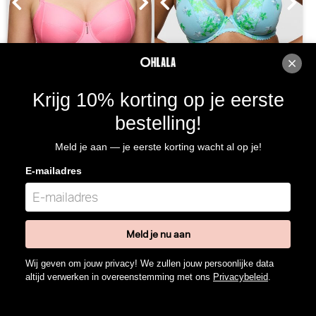
PrimaDonna Twist Twixie
PrimaDonna Cala luna
Krijg 10% korting op je eerste
Beugel BH (Happy Pink)
Voorgevormde BH - Triangel
BH (Ice Dream)
PrimaDonna Twist
PrimaDonna
bestelling!
30% korting
30% korting
Meld je aan — je eerste korting wacht al op je!
€
84,90
59,43
€
115,00
80,50
E-mailadres
Meld je nu aan
Wij geven om jouw privacy! We zullen jouw persoonlijke data
altijd verwerken in overeenstemming met ons
Privacybeleid
.