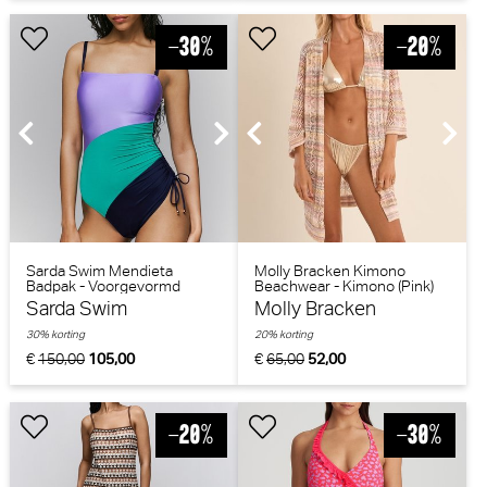
Sarda Swim Mendieta
Molly Bracken Kimono
Badpak - Voorgevormd
Beachwear - Kimono (Pink)
(Peacock)
Sarda Swim
Molly Bracken
30% korting
20% korting
€
150,00
105,00
€
65,00
52,00