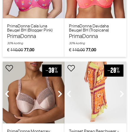
PrimaDonna Cala luna
PrimaDonna Devdaha
Beugel BH (Blogger Pink)
Beugel BH (Tropicana)
PrimaDonna
PrimaDonna
30% korting
30% korting
€
110,00
77,00
€
110,00
77,00
PrimaDonna Monterrey
Twinset Pareo Beachwear -