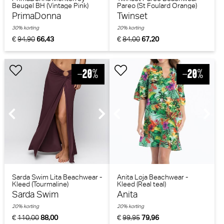
Beugel BH (Vintage Pink)
Pareo (St Foulard Orange)
PrimaDonna
Twinset
30% korting
20% korting
€
94,90
66,43
€
84,00
67,20
Sarda Swim Lita Beachwear -
Anita Loja Beachwear -
Kleed (Tourmaline)
Kleed (Real teal)
Sarda Swim
Anita
20% korting
20% korting
€
110,00
88,00
€
99,95
79,96