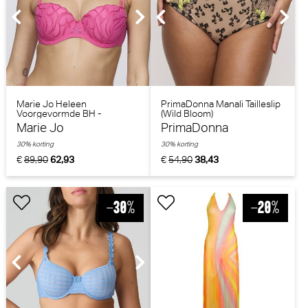
Marie Jo Heleen
PrimaDonna Manali Tailleslip
Voorgevormde BH -
(Wild Bloom)
Balconnet BH (Hollywood
Marie Jo
PrimaDonna
Pink)
30% korting
30% korting
€
89,90
62,93
€
54,90
38,43