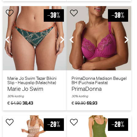
Marie Jo Swim Tazar Bikini
PrimaDonna Madison Beugel
Slip - Heupslip (Malachite)
BH (Fuchsia Fiesta)
Marie Jo Swim
PrimaDonna
30% korting
30% korting
€
54,90
38,43
€
99,90
69,93