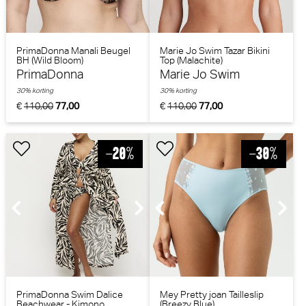
PrimaDonna Manali Beugel
Marie Jo Swim Tazar Bikini
BH (Wild Bloom)
Top (Malachite)
PrimaDonna
Marie Jo Swim
30% korting
30% korting
€
110,00
77,00
€
110,00
77,00
PrimaDonna Swim Dalice
Mey Pretty joan Tailleslip
Beachwear - Kimono
(Breezy Blue)