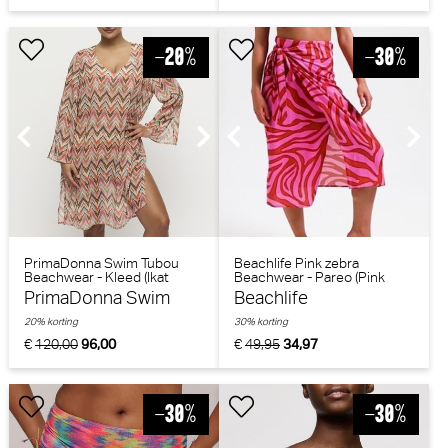
PrimaDonna Swim Tubou
Beachlife Pink zebra
Beachwear - Kleed (Ikat
Beachwear - Pareo (Pink
Summer)
Zebra)
PrimaDonna Swim
Beachlife
20% korting
30% korting
€
120,00
96,00
€
49,95
34,97