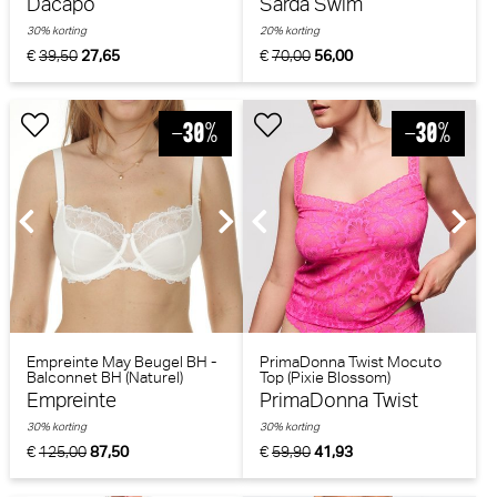
Dacapo
Sarda Swim
30% korting
20% korting
€
39,50
27,65
€
70,00
56,00
Empreinte May Beugel BH -
PrimaDonna Twist Mocuto
Balconnet BH (Naturel)
Top (Pixie Blossom)
Empreinte
PrimaDonna Twist
30% korting
30% korting
€
125,00
87,50
€
59,90
41,93