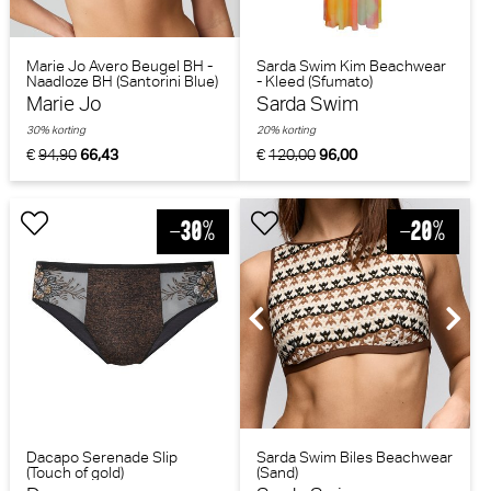
Marie Jo Avero Beugel BH -
Sarda Swim Kim Beachwear
Naadloze BH (Santorini Blue)
- Kleed (Sfumato)
Marie Jo
Sarda Swim
30% korting
20% korting
€
94,90
66,43
€
120,00
96,00
Dacapo Serenade Slip
Sarda Swim Biles Beachwear
(Touch of gold)
(Sand)