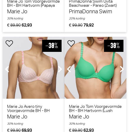
Marie Jo Tom Voorgevormde
PrimaDonna Swim Uvita
BH - BH Hartvorm (Papaya
Beachwear - Pareo (Zwart)
Smoothie)
Marie Jo
PrimaDonna Swim
30% korting
20% korting
€
89,90
62,93
€
99,90
79,92
Marie Jo Avero tiny
Marie Jo Tom Voorgevormde
Voorgevormde BH - BH
BH - BH Hartvorm (Lush
Hartvorm (Powder Rose)
Green)
Marie Jo
Marie Jo
30% korting
30% korting
€
99,90
69,93
€
89,90
62,93