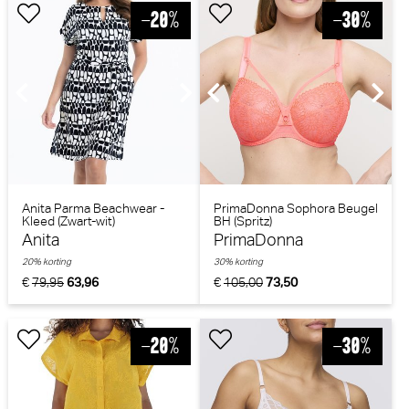
Anita Parma Beachwear -
PrimaDonna Sophora Beugel
Kleed (Zwart-wit)
BH (Spritz)
Anita
PrimaDonna
20% korting
30% korting
€
79,95
63,96
€
105,00
73,50