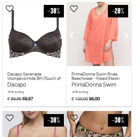
Dacapo Serenade
PrimaDonna Swim Rivas
Voorgevormde BH (Touch of
Beachwear - Kleed (Neon
gold)
Fiesta)
Dacapo
PrimaDonna Swim
30% korting
20% korting
€
99,95
69,97
€
120,00
96,00