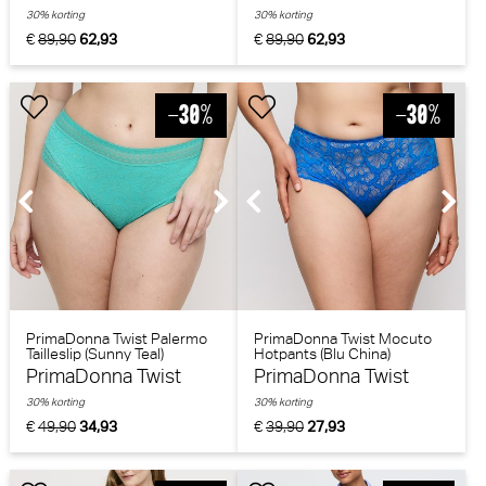
30% korting
30% korting
€
89,90
62,93
€
89,90
62,93
PrimaDonna Twist Palermo
PrimaDonna Twist Mocuto
Tailleslip (Sunny Teal)
Hotpants (Blu China)
PrimaDonna Twist
PrimaDonna Twist
30% korting
30% korting
€
49,90
34,93
€
39,90
27,93