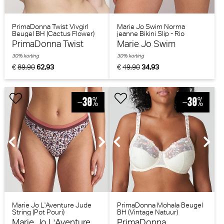
PrimaDonna Twist Vivgirl
Marie Jo Swim Norma
Beugel BH (Cactus Flower)
jeanne Bikini Slip - Rio
(Tropical Sunset)
PrimaDonna Twist
Marie Jo Swim
30% korting
30% korting
€
89,90
62,93
€
49,90
34,93
Marie Jo L'Aventure Jude
PrimaDonna Mohala Beugel
String (Pot Pouri)
BH (Vintage Natuur)
Marie Jo L'Aventure
PrimaDonna