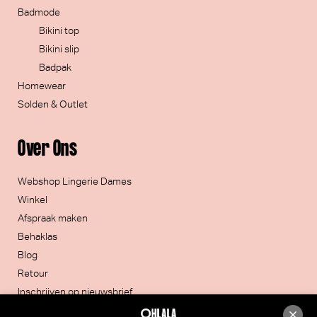
Badmode
Bikini top
Bikini slip
Badpak
Homewear
Solden & Outlet
Over Ons
Webshop Lingerie Dames
Winkel
Afspraak maken
Behaklas
Blog
Retour
Inschrijven op nieuwsbrief