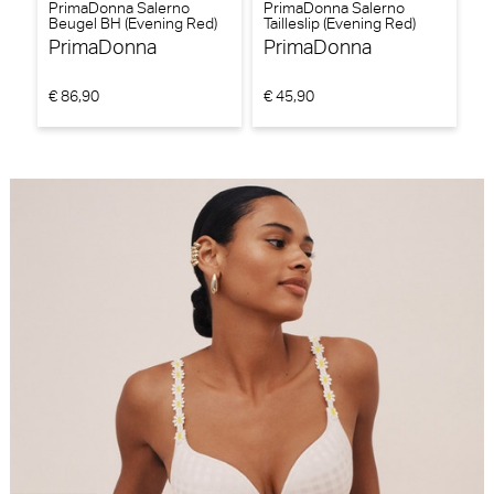
ni
PrimaDonna Salerno
PrimaDonna Salerno
P
Beugel BH (Evening Red)
Tailleslip (Evening Red)
V
m)
Tr
PrimaDonna
PrimaDonna
P
€ 86,90
€ 45,90
€ 