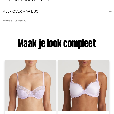
PrimaDonna
Marie Jo
MEER OVER MARIE JO
€ 74,90
€ 64,90
Barcode: 5400977501107
Maak je look compleet
PrimaDonna Twist Giganni
PrimaDonna Twist Mocuto
String (Leopard Bloom)
Tailleslip (Vivid Green)
PrimaDonna Twist
PrimaDonna Twist
€ 40,90
€ 40,90