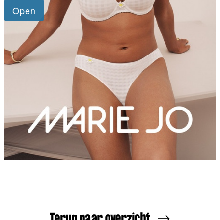
Terug naar overzicht