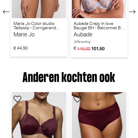
Marie Jo Color studio
Aubade Crazy in love
Ma
Tailleslip - Corrigerend
Beugel BH - Balconnet BH
- 
)
(Amethist)
(Wisteria)
Marie Jo
Aubade
M
30% korting
€ 44,90
€
€ 
145,00
101,50
Anderen kochten ook