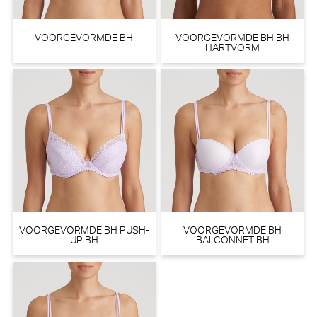
VOORGEVORMDE BH
VOORGEVORMDE BH BH
HARTVORM
PrimaDonna Twist Mocuto Slip
PrimaDonna Twist Giganni
- Rio (Italian Acai)
String (Leopard Bloom)
PrimaDonna Twist
PrimaDonna Twist
€ 35,90
€ 40,90
VOORGEVORMDE BH PUSH-
VOORGEVORMDE BH
UP BH
BALCONNET BH