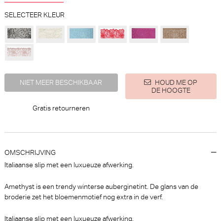
SELECTEER KLEUR
PrimaDonna Salerno String -
Marie Jo Avero tiny
Luxestring (Evening Red)
Voorgevormde BH - BH
Hartvorm (Powder Rose)
PrimaDonna
Marie Jo
NIET MEER BESCHIKBAAR
HOUD ME OP
30% korting
DE HOOGTE
€ 45,90
€
99,90
69,93
Gratis retourneren
OMSCHRIJVING
Italiaanse slip met een luxueuze afwerking.
Amethyst is een trendy winterse auberginetint. De glans van de
broderie zet het bloemenmotief nog extra in de verf.
PrimaDonna Montara Beugel
Marie Jo Tom Voorgevormde
BH (Crystal Pink)
BH - BH Hartvorm (Lush
Italiaanse slip met een luxueuze afwerking.