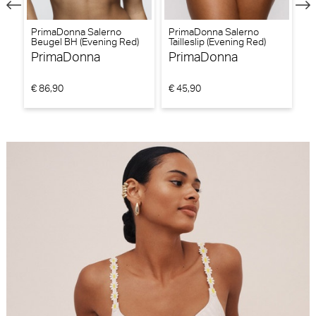
to
PrimaDonna Salerno
PrimaDonna Salerno
P
Beugel BH (Evening Red)
Tailleslip (Evening Red)
V
Tr
PrimaDonna
PrimaDonna
P
€ 86,90
€ 45,90
€ 