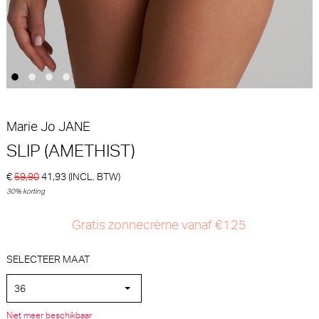
30% korting
€
€ 79,90
110,00
77,00
Marie Jo
JANE
SLIP (AMETHIST)
€
59,90
41,93
(INCL. BTW)
PrimaDonna Twist Giganni
PrimaDonna Twist Giganni
30% korting
Hotpants (Leopard Bloom)
Tailleslip (Leopard Bloom)
PrimaDonna Twist
PrimaDonna Twist
Gratis zonnecrème vanaf €125
€ 50,90
€ 50,90
SELECTEER MAAT
36
Niet meer beschikbaar