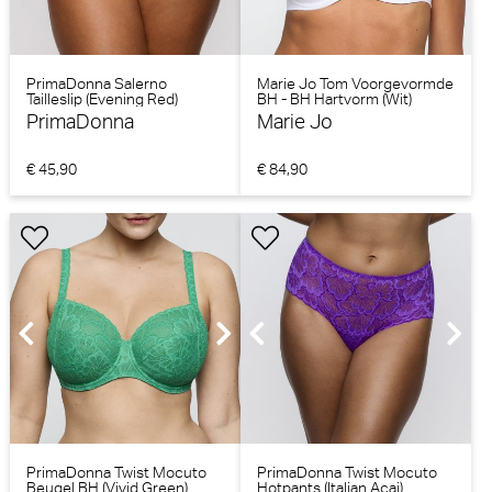
PrimaDonna Salerno
Marie Jo Tom Voorgevormde
Tailleslip (Evening Red)
BH - BH Hartvorm (Wit)
PrimaDonna
Marie Jo
€ 45,90
€ 84,90
PrimaDonna Twist Mocuto
PrimaDonna Twist Mocuto
Beugel BH (Vivid Green)
Hotpants (Italian Acai)