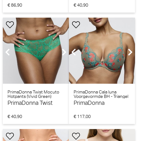
€ 86,90
€ 40,90
PrimaDonna Twist Mocuto
PrimaDonna Cala luna
Hotpants (Vivid Green)
Voorgevormde BH - Triangel
BH (Botanique)
PrimaDonna Twist
PrimaDonna
€ 40,90
€ 117,00