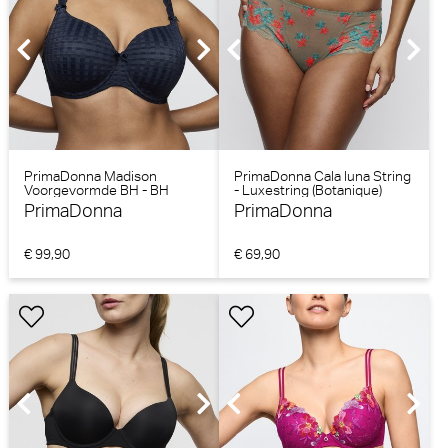
PrimaDonna Madison
PrimaDonna Cala luna String
Voorgevormde BH - BH
- Luxestring (Botanique)
Hartvorm (Velvet Blue)
PrimaDonna
PrimaDonna
€ 99,90
€ 69,90