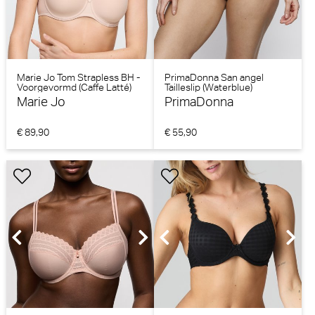
Marie Jo Tom Strapless BH -
PrimaDonna San angel
Voorgevormd (Caffe Latté)
Tailleslip (Waterblue)
Marie Jo
PrimaDonna
€ 89,90
€ 55,90