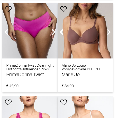
PrimaDonna Twist Dear night
Marie Jo Louie
Hotpants (Influencer Pink)
Voorgevormde BH - BH
Hartvorm (Satin Taupe)
PrimaDonna Twist
Marie Jo
€ 45,90
€ 84,90