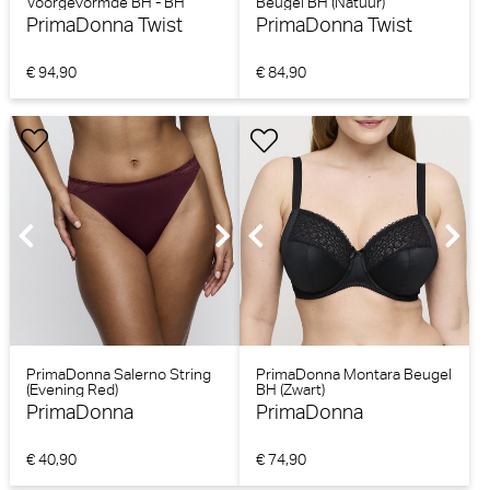
Voorgevormde BH - BH
Beugel BH (Natuur)
Hartvorm (Wit)
PrimaDonna Twist
PrimaDonna Twist
€ 94,90
€ 84,90
PrimaDonna Salerno String
PrimaDonna Montara Beugel
(Evening Red)
BH (Zwart)
PrimaDonna
PrimaDonna
€ 40,90
€ 74,90