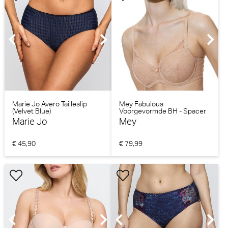
Marie Jo Avero Tailleslip
Mey Fabulous
(Velvet Blue)
Voorgevormde BH - Spacer
(Huidkleur)
Marie Jo
Mey
€ 45,90
€ 79,99