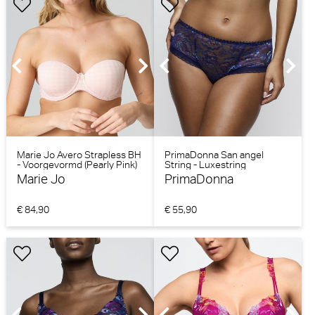
Marie Jo Avero Strapless BH
PrimaDonna San angel
- Voorgevormd (Pearly Pink)
String - Luxestring
(Waterblue)
Marie Jo
PrimaDonna
€ 84,90
€ 55,90