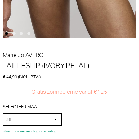
€ 45,90
€ 69,90
Marie Jo
AVERO
TAILLESLIP (IVORY PETAL)
€ 44,90 (INCL. BTW)
Marie Jo Daisy Tailleslip (Zwart)
Marie Jo Avero Hotpants
(Ballet Pink)
Gratis zonnecrème vanaf €125
Marie Jo
Marie Jo
30% korting
€ 69,90
€
49,90
34,93
SELECTEER MAAT
38
Klaar voor verzending of afhaling