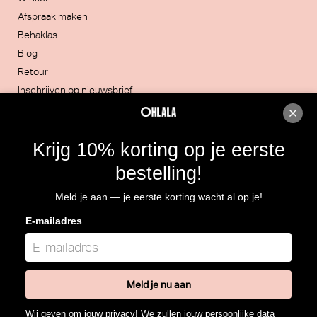
Afspraak maken
Behaklas
Blog
Retour
Inschrijven op nieuwsbrief
Contacteer ons
Krijg 10% korting op je eerste
051/30.32.20
bestelling!
Rijksweg 4, 8860 LENDELEDE
Meld je aan — je eerste korting wacht al op je!
Routebeschrijving
E-mailadres
BTW: BE 0466.964.928
Meld je nu aan
Wij geven om jouw privacy! We zullen jouw persoonlijke data