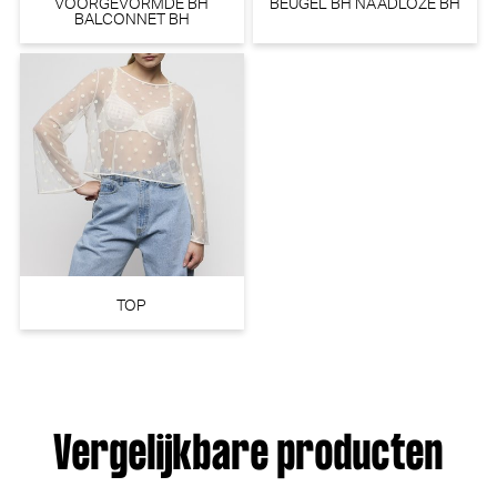
VOORGEVORMDE BH
BEUGEL BH NAADLOZE BH
BALCONNET BH
TOP
Vergelijkbare producten