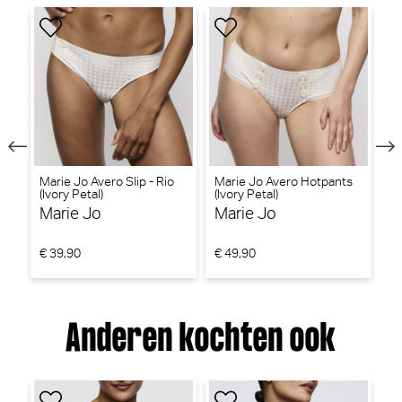
Marie Jo Avero Slip - Rio
Marie Jo Avero Hotpants
Ma
(Ivory Petal)
(Ivory Petal)
(I
Marie Jo
Marie Jo
M
€ 39,90
€ 49,90
€ 
Anderen kochten ook