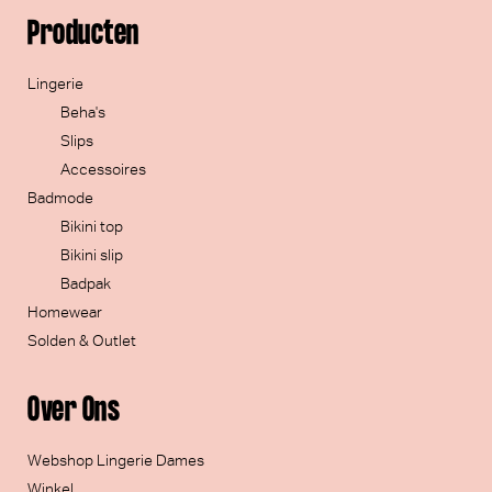
Producten
Lingerie
Beha's
Slips
Accessoires
Badmode
Bikini top
Bikini slip
Badpak
Homewear
Solden & Outlet
Over Ons
Webshop Lingerie Dames
Winkel