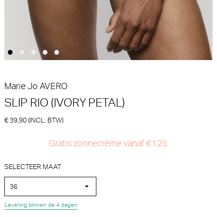
€ 40,90
€ 39,90
Marie Jo
AVERO
SLIP RIO (IVORY PETAL)
€ 39,90 (INCL. BTW)
Marie Jo Tom Slip - Rio
Marie Jo Solene
(Papaya Smoothie)
Voorgevormde BH - BH
Hartvorm (Pamplemousse)
Gratis zonnecrème vanaf €125
Marie Jo
Marie Jo
30% korting
30% korting
€
€
34,90
24,43
99,90
69,93
SELECTEER MAAT
36
Levering binnen de 4 dagen