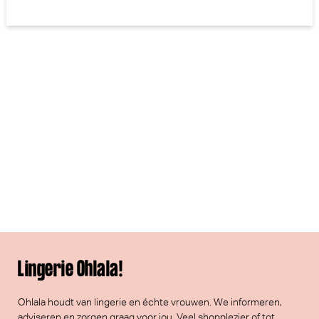
Lingerie Ohlala!
Ohlala houdt van lingerie en échte vrouwen. We informeren,
adviseren en zorgen graag voor jou. Veel
shopplezier
of tot