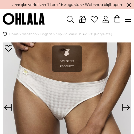
Jaarlijks verlof van 1 tem 15 augustus - Webshop blijft open
Home
>
webshop
>
Lingerie
>
Slip Rio Marie Jo AVERO (Ivory Petal)
Wellicht zijn deze producten ook interessant
×
voor je?
Marie Jo Avero Slip - Rio
Marie Jo Milao Hotpants
(Velvet Blue)
(Shadow Grey)
Marie Jo
Marie Jo