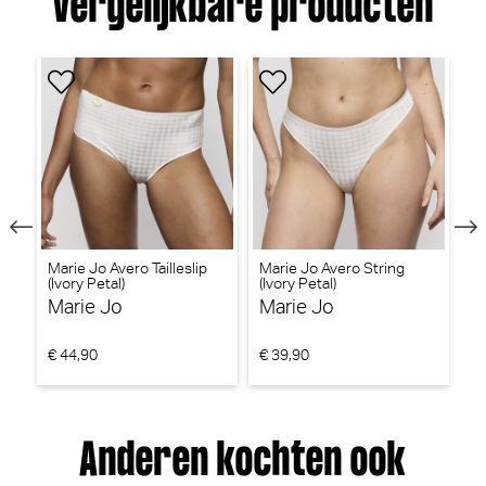
Vergelijkbare producten
e
Marie Jo Avero Tailleslip
Marie Jo Avero String
Ma
(Ivory Petal)
(Ivory Petal)
(I
Marie Jo
Marie Jo
M
€ 44,90
€ 39,90
€ 
Anderen kochten ook