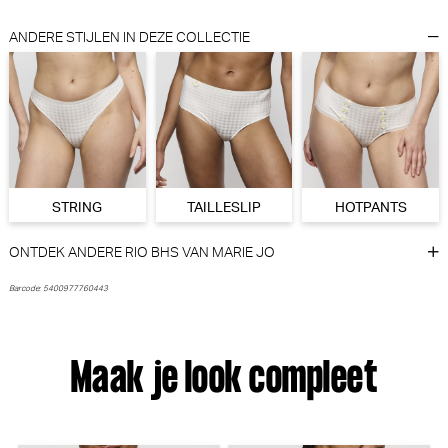
Marie Jo
Strawberry Secrets
30% korting
30% korting
ANDERE STIJLEN IN DEZE COLLECTIE
€
€
49,90
34,93
22,00
15,40
STRING
TAILLESLIP
HOTPANTS
ONTDEK ANDERE RIO BHS VAN MARIE JO
Anita Essential lace
Marie Jo Jane Slip - Rio
Borstvoedings BH (Crystal)
(Orchid Bliss)
Barcode: 5400977760443
Anita
Marie Jo
30% korting
€ 59,95
€
49,90
34,93
Maak je look compleet