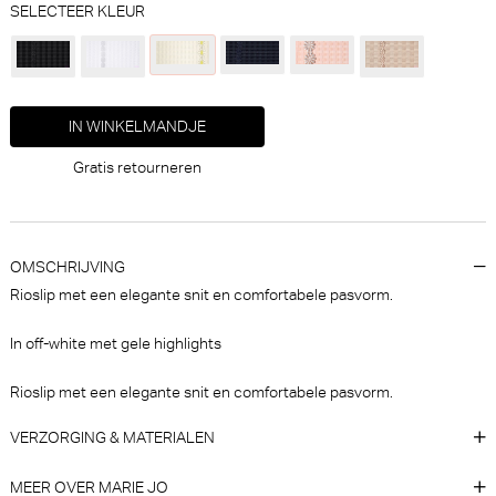
SELECTEER KLEUR
IN WINKELMANDJE
Marie Jo Annaelle Bralette -
Marie Jo Jane Slip (Sand)
Niet-voorgevormd (Neon
Peach)
Marie Jo
Marie Jo
Gratis retourneren
30% korting
€
€ 60,90
69,90
48,93
OMSCHRIJVING
Rioslip met een elegante snit en comfortabele pasvorm.
In off-white met gele highlights
Rioslip met een elegante snit en comfortabele pasvorm.
VERZORGING & MATERIALEN
Marie Jo Avero Hotpants
Strawberry Secrets Charlotte
(Ballet Pink)
short Short (Khaki/olive)
MEER OVER MARIE JO