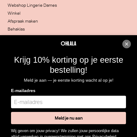
Webshop Lingerie Dames
Winkel
Afspraak maken
Behaklas
Blog
Retour
Inschrijven op nieuwsbrief
Krijg 10% korting op je eerste
bestelling!
Contacteer ons
Meld je aan — je eerste korting wacht al op je!
051/30.32.20
E-mailadres
Rijksweg 4, 8860 LENDELEDE
Routebeschrijving
BTW: BE 0466.964.928
Meld je nu aan
Wij geven om jouw privacy! We zullen jouw persoonlijke data
altijd verwerken in overeenstemming met ons
Privacybeleid
.