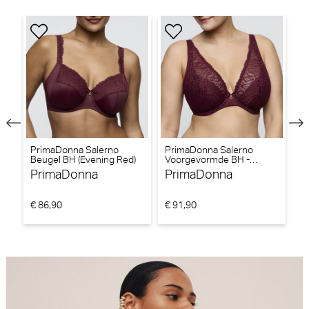
PrimaDonna Salerno
PrimaDonna Salerno
P
Beugel BH (Evening Red)
Voorgevormde BH -
Ta
Triangel BH (Evening Red)
PrimaDonna
PrimaDonna
P
€ 86,90
€ 91,90
€ 