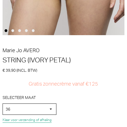
€ 55,90
€ 54,90
Marie Jo
AVERO
STRING (IVORY PETAL)
€ 39,90 (INCL. BTW)
Marie Jo Avero Hotpants
Marie Jo Basyl Voorgevormde
(Ballet Pink)
BH - BH Hartvorm (Zwart)
Gratis zonnecrème vanaf €125
Marie Jo
Marie Jo
30% korting
€
€ 74,90
49,90
34,93
SELECTEER MAAT
36
Klaar voor verzending of afhaling