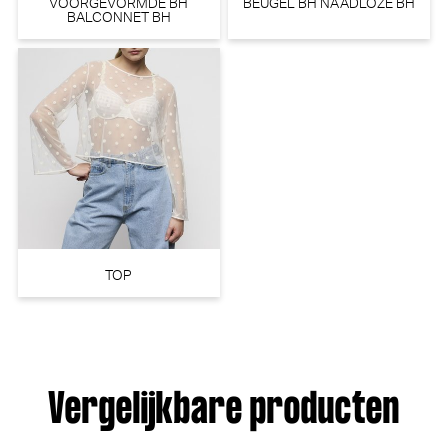
VOORGEVORMDE BH
BEUGEL BH NAADLOZE BH
BALCONNET BH
TOP
Vergelijkbare producten