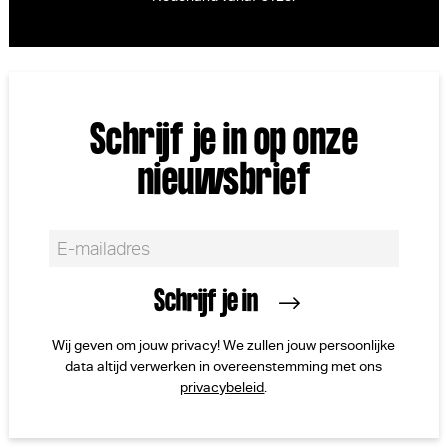
Schrijf je in op onze
nieuwsbrief
Wij geven om jouw privacy! We zullen jouw persoonlijke
data altijd verwerken in overeenstemming met ons
privacybeleid
.