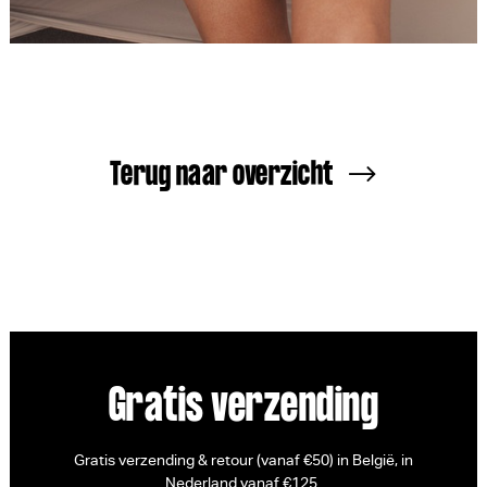
Terug naar overzicht
Gratis verzending
Gratis verzending & retour (vanaf €50) in België, in
Nederland vanaf €125.