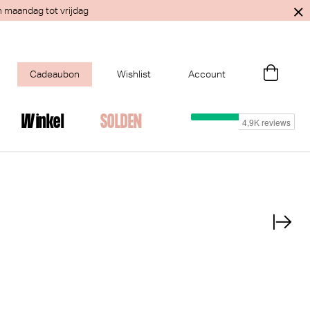
n maandag tot vrijdag
Cadeaubon
Wishlist
Account
Winkel
SOLDEN
ant voor je?
×