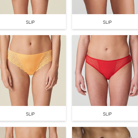
SLIP
SLIP
PrimaDonna Salerno String - Luxestring (Evening Red)
Prim
PrimaDonna
Pr
30% k
€
€ 45,90
94
SLIP
SLIP