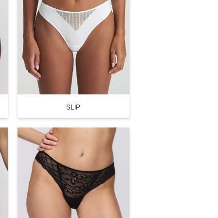
rimaDonna Montara Beugel BH (Regatta)
SLIP
PrimaDonna
 79,90
Jo Tom Tailleslip (Cosmetic)
e Jo