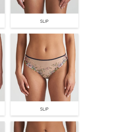
SLIP
aDonna Monterrey Beugel BH (Vintage Pink)
imaDonna
orting
,90
66,43
SLIP