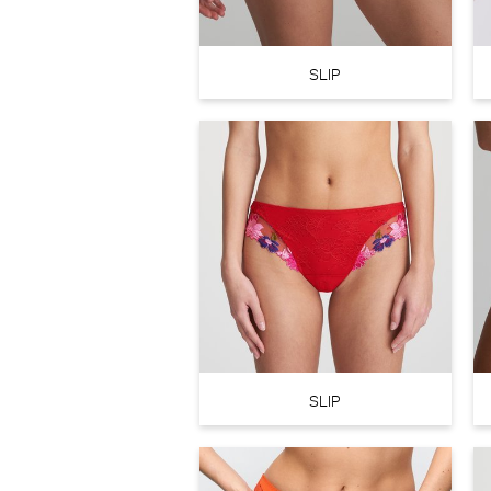
SLIP
SLIP