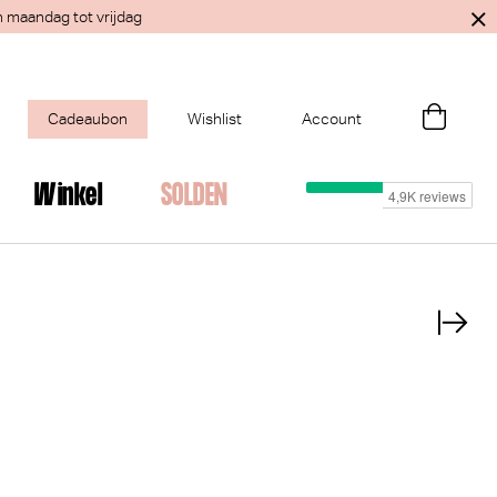
n maandag tot vrijdag
Cadeaubon
Wishlist
Account
Winkel
SOLDEN