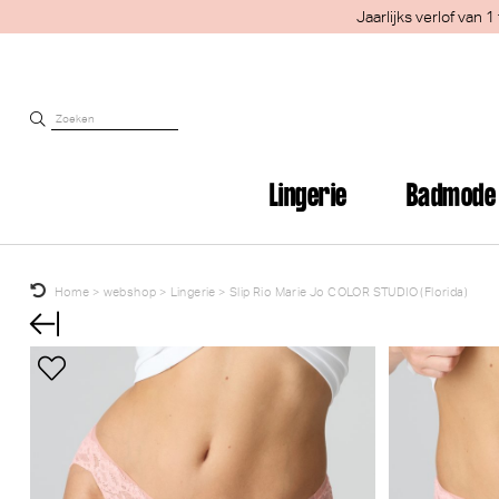
Jaarlijks verlof van
Lingerie
Badmode
Home
>
webshop
>
Lingerie
>
Slip Rio Marie Jo COLOR STUDIO (Florida)