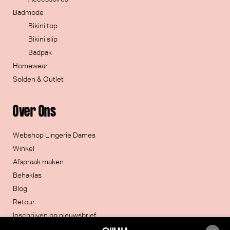
Badmode
Bikini top
Bikini slip
Badpak
Homewear
Solden & Outlet
Over Ons
Webshop Lingerie Dames
Winkel
Afspraak maken
Behaklas
Blog
Retour
Inschrijven op nieuwsbrief