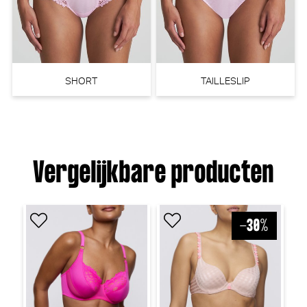
SHORT
TAILLESLIP
PrimaDonna San angel String -
PrimaDonna Salerno Slip - Rio
Luxestring (Waterblue)
(Evening Red)
PrimaDonna
PrimaDonna
€ 55,90
€ 40,90
Vergelijkbare producten