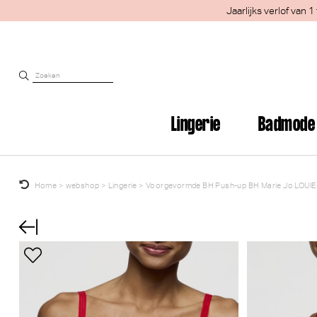
Jaarlijks verlof van
Lingerie
Badmode
Home
>
webshop
>
Lingerie
>
Voorgevormde BH Push-up BH Marie Jo LOUIE 
Wellicht zi