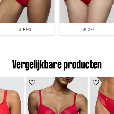
STRING
SHORT
Marie Jo Tom String (Cosmetic)
Marie Jo
Vergelijkbare producten
€
€ 35,90
54
dio Tailleslip - Corrigerend (Glossy Pink)
Marie Jo Jane Slip - R
Marie Jo
€ 50,90