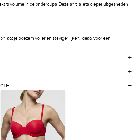
tra volume in de ondercups. Deze snit is iets dieper uitgesneden
 60,90
h laat je boezem voller en steviger lijken. Ideaal voor een
CTIE