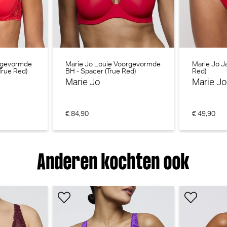
rgevormde
Marie Jo Louie Voorgevormde
Marie Jo Ja
True Red)
BH - Spacer (True Red)
Red)
Marie Jo
Marie J
€ 84,90
€ 49,90
Anderen kochten ook