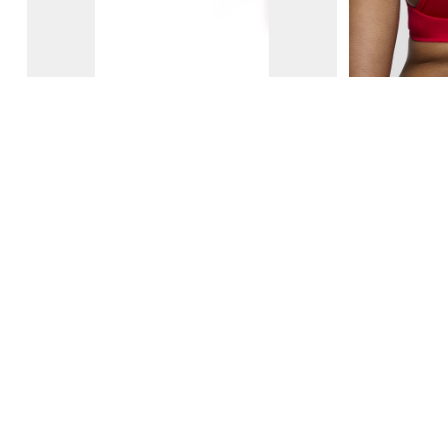
€ 55,90