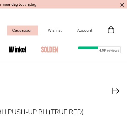
n maandag tot vrijdag
Cadeaubon
Wishlist
Account
Winkel
SOLDEN
ant voor je?
×
 PUSH-UP BH (TRUE RED)