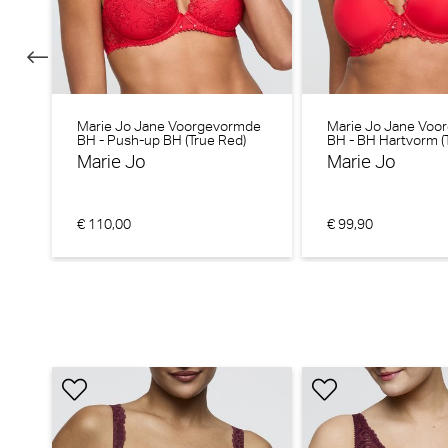
Marie Jo Jane Voorgevormde
Marie Jo Jane Voo
BH - Push-up BH (True Red)
BH - BH Hartvorm (
Marie Jo
Marie Jo
€ 110,00
€ 99,90
gel