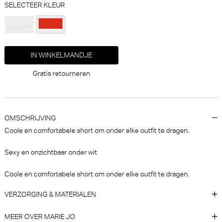
SELECTEER KLEUR
IN WINKELMANDJE
Marie Jo Louie Short (Zwart)
Marie Jo Azelie String (Natuur)
Gratis retourneren
Marie Jo
Marie Jo
€ 39,90
€ 34,90
OMSCHRIJVING
Coole en comfortabele short om onder elke outfit te dragen.
Sexy en onzichtbaar onder wit
Coole en comfortabele short om onder elke outfit te dragen.
VERZORGING & MATERIALEN
Marie Jo Milao Bralette - Niet-
Marie Jo Milao Hotpants
voorgevormd (Zwart)
(Pastel pink)
MEER OVER MARIE JO