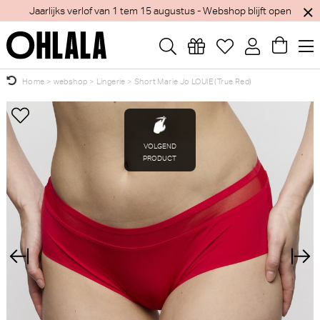
Jaarlijks verlof van 1 tem 15 augustus - Webshop blijft open
Home
>
webshop
>
Lingerie
>
Short Marie Jo LOUIE (True Red)
Wellicht zijn deze producten ook interessant
×
voor je?
Marie Jo Louie Short (Natuur)
Marie Jo Milao Hotpants
(Shadow Grey)
Marie Jo
Marie Jo