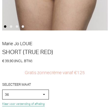
€ 39,90
€ 39,90
Marie Jo
LOUIE
SHORT (TRUE RED)
€ 39,90 (INCL. BTW)
Marie Jo Daisy Tailleslip (Zwart)
Marie Jo Color studio Short
(Florida)
Gratis zonnecrème vanaf €125
Marie Jo
Marie Jo
€ 69,90
€ 29,90
SELECTEER MAAT
36
Klaar voor verzending of afhaling