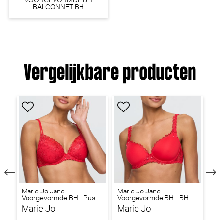
VOORGEVORMDE BH
BALCONNET BH
Vergelijkbare producten
Marie Jo Jane
Marie Jo Jane
Ma
Voorgevormde BH - Push-
Voorgevormde BH - BH
(T
up BH (True Red)
Hartvorm (True Red)
Marie Jo
Marie Jo
M