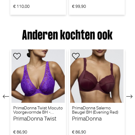
€ 110,00
€ 99,90
€ 
Anderen kochten ook
PrimaDonna Twist Mocuto
PrimaDonna Salerno
Pr
Voorgevormde BH -
Beugel BH (Evening Red)
ni
Triangel BH (Italian Acai)
(I
PrimaDonna Twist
PrimaDonna
P
€ 86,90
€ 86,90
€ 