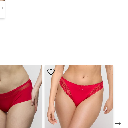
ET
,90
en)