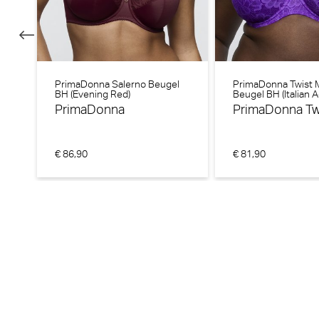
PrimaDonna Salerno Beugel
PrimaDonna Twist
BH (Evening Red)
Beugel BH (Italian A
PrimaDonna
PrimaDonna Tw
€ 86,90
€ 81,90