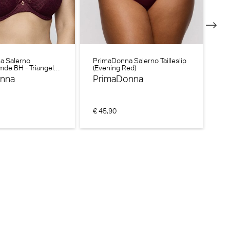
a Salerno
PrimaDonna Salerno Tailleslip
Pr
de BH - Triangel
(Evening Red)
Be
g Red)
onna
PrimaDonna
P
€ 45,90
€ 