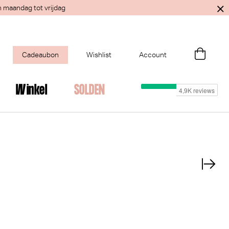
n maandag tot vrijdag
Cadeaubon
Wishlist
Account
Winkel
SOLDEN
ant voor je?
×