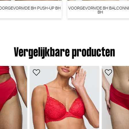
OORGEVORMDE BH PUSH-UP BH
VOORGEVORMDE BH BALCONN
BH
Marie Jo Jane String - Luxestring (Orchid Bliss)
Vergelijkbare producten
Marie Jo
30% korting
€
69,90
48,93
€ 45
otpants (Shadow Grey)
Marie Jo Junoo Jarretelles (Jasper Gre
Marie Jo
30% korting
€
49,90
34,93