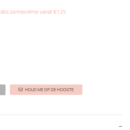
atis zonnecrème vanaf €125
HOUD ME OP DE HOOGTE
arie Jo Jane String - Luxestring (Bois de Rose)
arie Jo