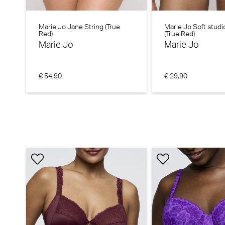
Marie Jo Jane String (True
Marie Jo Soft studi
Red)
(True Red)
Marie Jo
Marie Jo
€ 54,90
€ 29,90
gel