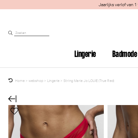
Jaarlijks verlof van
Lingerie
Badmode
Home
>
webshop
>
Lingerie
>
String Marie Jo LOUIE (True Red)
Wellicht zi