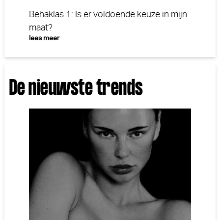
Behaklas 1: Is er voldoende keuze in mijn
maat?
lees meer
De nieuwste trends