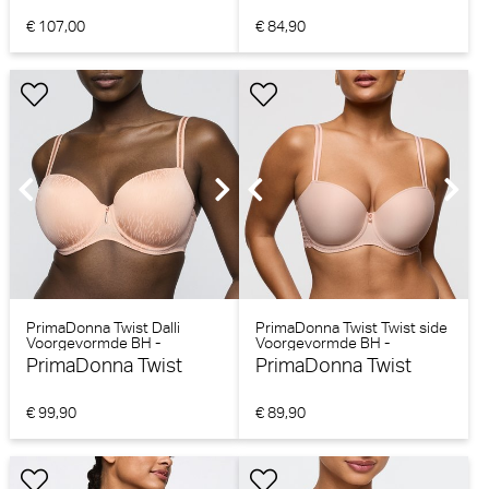
€ 107,00
€ 84,90
PrimaDonna Twist Dalli
PrimaDonna Twist Twist side
Voorgevormde BH -
Voorgevormde BH -
Balconnet BH (Silk)
Balconnet BH (Powder Rose)
PrimaDonna Twist
PrimaDonna Twist
€ 99,90
€ 89,90