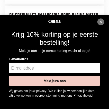
Anderen kochten ook
Krijg 10% korting op je eerste
bestelling!
Meld je aan — je eerste korting wacht al op je!
E-mailadres
PrimaDonna Salerno
PrimaDonna Twist Dear
P
Voorgevormde BH -
night Beugel BH
Be
Meld je nu aan
Triangel BH (Evening Red)
(Influencer Pink)
PrimaDonna
PrimaDonna Twist
P
Wij geven om jouw privacy! We zullen jouw persoonlijke data
€ 91,90
€ 91,90
€ 
altijd verwerken in overeenstemming met ons
Privacybeleid
.