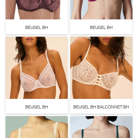
BEUGEL BH
BEUGEL BH
BEUGEL BH
BEUGEL BH BALCONNET BH