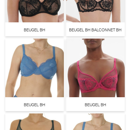
BEUGEL BH
BEUGEL BH BALCONNET BH
BEUGEL BH
BEUGEL BH