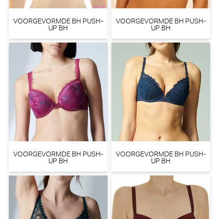
Beugel BH (Vintage Pink)
- Rio (Italian Acai)
PrimaDonna
PrimaDonna Twist
VOORGEVORMDE BH PUSH-
VOORGEVORMDE BH PUSH-
30% korting
UP BH
UP BH
€
€ 35,90
94,90
66,43
PrimaDonna San angel String -
PrimaDonna Twist Dear night
Luxestring (Waterblue)
Tailleslip (Influencer Pink)
VOORGEVORMDE BH PUSH-
VOORGEVORMDE BH PUSH-
UP BH
UP BH
PrimaDonna
PrimaDonna Twist
€ 55,90
€ 50,90