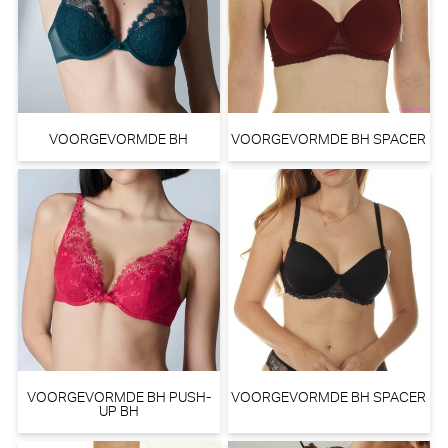
VOORGEVORMDE BH
VOORGEVORMDE BH SPACER
PrimaDonna Devdaha Beugel
Sarda Swim Biles Bikini Slip -
BH (Tropicana)
Rio (Sand)
PrimaDonna
Sarda Swim
30% korting
10% korting
€
€
110,00
77,00
45,00
40,50
VOORGEVORMDE BH PUSH-
VOORGEVORMDE BH SPACER
UP BH