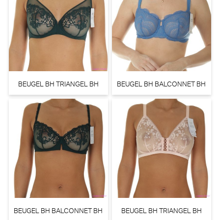
BEUGEL BH TRIANGEL BH
BEUGEL BH BALCONNET BH
BEUGEL BH BALCONNET BH
BEUGEL BH TRIANGEL BH