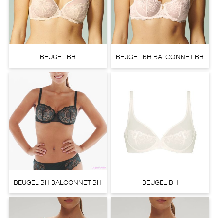
BEUGEL BH
BEUGEL BH BALCONNET BH
BEUGEL BH BALCONNET BH
BEUGEL BH