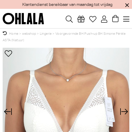
Klantendienst bereikbaar van maandag tot vrijdag
Home
>
webshop
>
Lingerie
>
Voorgevormde BH Push-up BH Simone Pérèle
ASTA (Natuur)
Wellicht zijn deze producten ook interessant
×
voor je?
Marie Jo Avero Voorgevormde
PrimaDonna Twist Mocuto
BH - BH Hartvorm (Santorini
Hotpants (Italian Acai)
Blue)