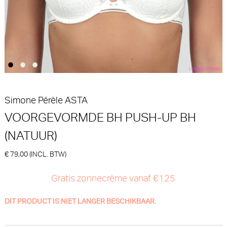
Marie Jo
PrimaDonna Twist
30% korting
€
€ 40,90
99,90
69,93
Simone Pérèle
ASTA
VOORGEVORMDE BH PUSH-UP BH
(NATUUR)
PrimaDonna Salerno String -
PrimaDonna Twist Dear night
Luxestring (Evening Red)
String (Influencer Pink)
€ 79,00 (INCL. BTW)
PrimaDonna
PrimaDonna Twist
Gratis zonnecrème vanaf €125
€ 45,90
€ 40,90
DIT PRODUCT IS NIET LANGER BESCHIKBAAR.