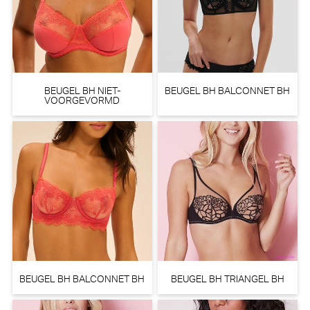
BEUGEL BH NIET-
BEUGEL BH BALCONNET BH
VOORGEVORMD
BEUGEL BH BALCONNET BH
BEUGEL BH TRIANGEL BH