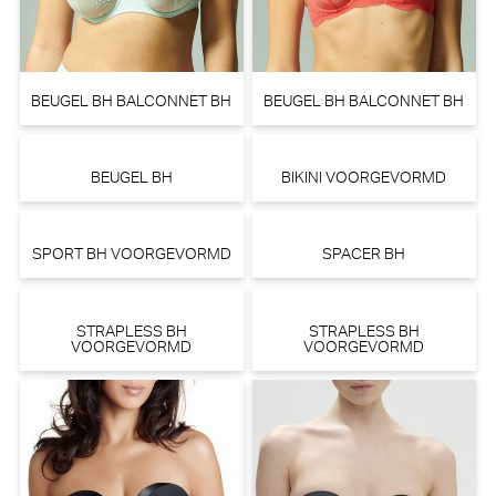
BEUGEL BH BALCONNET BH
BEUGEL BH BALCONNET BH
BEUGEL BH
BIKINI VOORGEVORMD