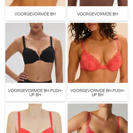
VOORGEVORMDE BH
VOORGEVORMDE BH
VOORGEVORMDE BH PUSH-
VOORGEVORMDE BH PUSH-
UP BH
UP BH