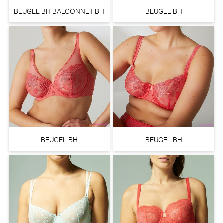
BEUGEL BH BALCONNET BH
BEUGEL BH
BEUGEL BH
BEUGEL BH