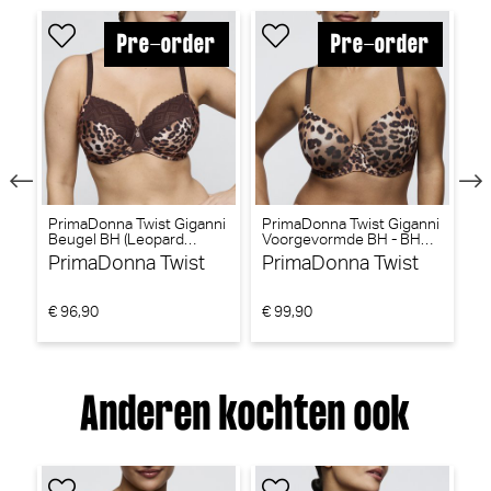
ni
PrimaDonna Twist Giganni
PrimaDonna Twist Giganni
Pr
Beugel BH (Leopard
Voorgevormde BH - BH
Ho
Bloom)
Hartvorm (Leopard Bloom)
PrimaDonna Twist
PrimaDonna Twist
P
€ 96,90
€ 99,90
€ 
Anderen kochten ook