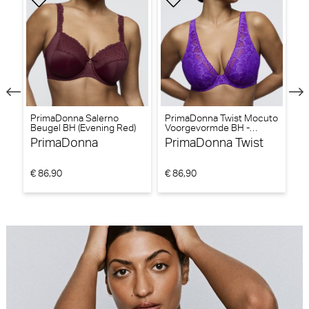
to
PrimaDonna Salerno
PrimaDonna Twist Mocuto
P
Beugel BH (Evening Red)
Voorgevormde BH -
Be
Triangel BH (Italian Acai)
PrimaDonna
PrimaDonna Twist
P
€ 86,90
€ 86,90
€ 