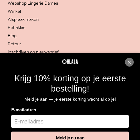
Webshop Lingerie Dames
Winkel
Afspraak maken
Behaklas
Blog
Retour
Inschrijven op nieuwsbrief
Contacteer ons
Krijg 10% korting op je eerste
051/30.32.20
bestelling!
Rijksweg 4, 8860 LENDELEDE
Meld je aan — je eerste korting wacht al op je!
Routebeschrijving
E-mailadres
BTW: BE 0466.964.928
Meld je nu aan