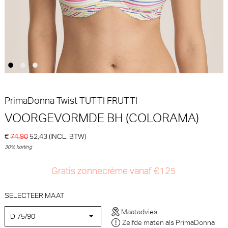
Marie Jo
PrimaDonna
30% korting
€
€ 79,90
99,90
69,93
PrimaDonna Twist
TUTTI FRUTTI
VOORGEVORMDE BH (COLORAMA)
€
74,90
52,43
(INCL. BTW)
PrimaDonna Salerno String -
Marie Jo Avero tiny
30% korting
Luxestring (Evening Red)
Voorgevormde BH - BH
Hartvorm (Powder Rose)
PrimaDonna
Marie Jo
Gratis zonnecrème vanaf €125
30% korting
€ 45,90
€
99,90
69,93
SELECTEER MAAT
Maatadvies
D 75/90
Zelfde maten als PrimaDonna