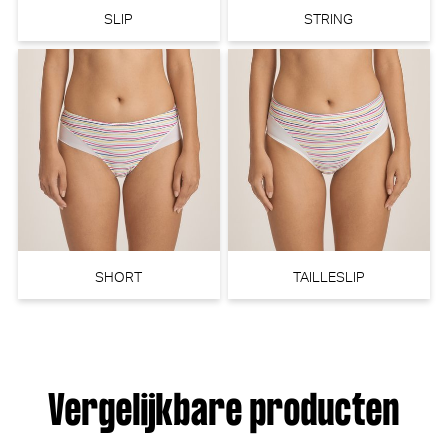
SLIP
STRING
PrimaDonna Twist Mocuto
Marie Jo Swim Emly Bikini Slip
Tailleslip (Vivid Green)
- Rio (Electric Blue)
PrimaDonna Twist
Marie Jo Swim
10% korting
€ 40,90
€
44,90
40,41
SHORT
TAILLESLIP
Vergelijkbare producten