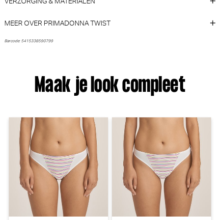
VERZORGING & MATERIALEN
Voorgevormd (Caffé latte)
(Velvet Blue)
Marie Jo
PrimaDonna
MEER OVER PRIMADONNA TWIST
€ 64,90
€ 50,90
Barcode: 5415338590799
Maak je look compleet
PrimaDonna Twist Mocuto Slip
PrimaDonna Twist Giganni
- Rio (Italian Acai)
String (Leopard Bloom)
PrimaDonna Twist
PrimaDonna Twist
€ 35,90
€ 40,90