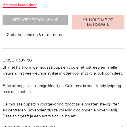
Niet meer beschikbaar
NIET MEER BESCHIKBAAR
HOUD ME OP
DE HOOGTE
Gratis verzending & retourneren
PrimaDonna Montara Beugel
Marie Jo Tom Voorgevormde
BH (Crystal Pink)
BH - BH Hartvorm (Lush
Green)
PrimaDonna
Marie Jo
30% korting
OMSCHRIJVING
€ 74,90
€
89,90
62,93
Bh met hartvormige mousse cups en coole retrostreepjes in felle
kleuren. Het veelkleurige strikje middenvoor maakt je look compleet.
Fijne streepjes in zonnige kleurtjes, Colorama is een trendy knipoog
naar de nineties!
De mousse cups zijn voorgevormd, zodat ze je borsten stevig liften
en centreren. Bovendien zijn ze volledig glad onder je bovenkledij.
Deze snit geeft je een extra slank silhouet!
Marie Jo Soft studio Bralette -
PrimaDonna Madison Tailleslip