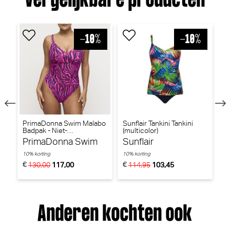
Vergelijkbare producten
n
PrimaDonna Swim Malabo
Sunflair Tankini Tankini
P
Badpak - Niet-
(multicolor)
Bi
voorgevormd (Hot Pink
Sh
PrimaDonna Swim
Sunflair
P
Zebra)
10% korting
10% korting
10
€
€
€
130,00
117,00
114,95
103,45
Anderen kochten ook