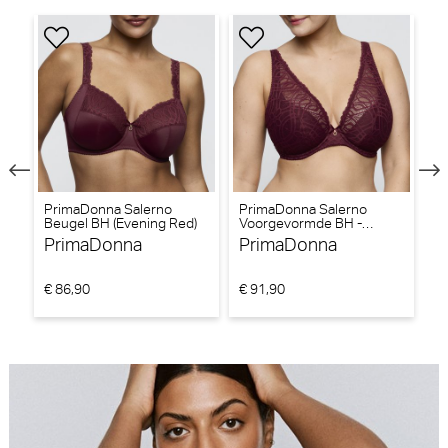
PrimaDonna Salerno
PrimaDonna Salerno
P
Beugel BH (Evening Red)
Voorgevormde BH -
Ta
Triangel BH (Evening Red)
PrimaDonna
PrimaDonna
P
€ 86,90
€ 91,90
€ 