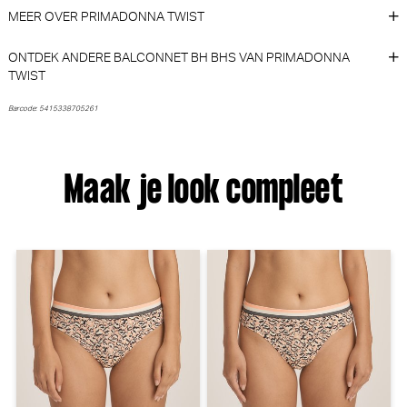
BH (Crystal Pink)
(Powder Rose)
MEER OVER PRIMADONNA TWIST
PrimaDonna
Marie Jo
30% korting
ONTDEK ANDERE BALCONNET BH BHS VAN PRIMADONNA
€ 74,90
€
39,90
27,93
TWIST
Barcode: 5415338705261
Maak je look compleet
Marie Jo Avero Tailleslip
PrimaDonna Cala luna Beugel
(Velvet Blue)
BH (Blogger Pink)
Marie Jo
PrimaDonna
30% korting
€ 45,90
€
110,00
77,00