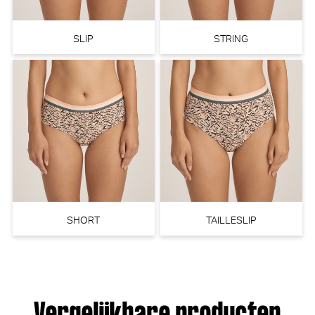
SLIP
STRING
PrimaDonna Monterrey
Marie Jo Soft studio Tailleslip
Beugel BH (Vintage Pink)
(Wild Rose)
PrimaDonna
Marie Jo
30% korting
€
€ 34,90
94,90
66,43
SHORT
TAILLESLIP