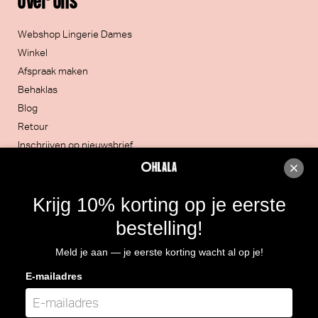
Over Ons
Webshop Lingerie Dames
Winkel
Afspraak maken
Behaklas
Blog
Retour
Inschrijven op nieuwsbrief
Contacteer ons
Krijg 10% korting op je eerste
051/30.32.20
bestelling!
Rijksweg 4, 8860 LENDELEDE
Meld je aan — je eerste korting wacht al op je!
Routebeschrijving
E-mailadres
BTW: BE 0466.964.928