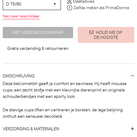
Maatadvies
D 75/90
Zelfde maten als PrimaDonna
Niet meer beschikbaar
NIET MEER BESCHIKBAAR
HOUD ME OP
DE HOOGTE
PrimaDonna Twist Mocuto
PrimaDonna Twist Dear night
Hotpants (Italian Acai)
String (Influencer Pink)
Gratis verzending & retourneren
PrimaDonna Twist
PrimaDonna Twist
€ 40,90
€ 40,90
OMSCHRIJVING
Deze balconnetbh geeft je comfort en sexiness. Hij heeft mousse
cups, een zacht stofje met een kleurrijke dierenprint en originele
schouderbandjes met een sporty look.
De stevige cups liften en centreren je borsten, de lage belijning
onthult een sensueel decolleté.
VERZORGING & MATERIALEN
PrimaDonna Montara Beugel
Marie Jo Avero tiny Slip - Rio