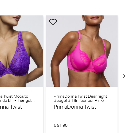
BH (Vintage Pink)
a Twist Mocuto
PrimaDonna Twist Dear night
Pr
de BH - Triangel
Beugel BH (Influencer Pink)
Be
Acai)
nna Twist
PrimaDonna Twist
P
€ 91,90
€ 