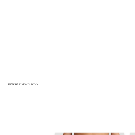
Marie Jo
30% korting
€
99,90
69,93
Barcode: 5400977163770