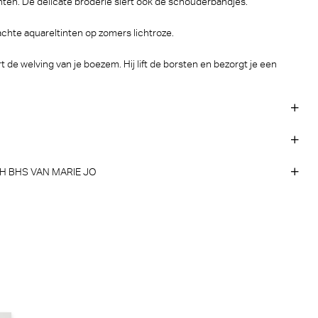
ten. De delicate broderie siert ook de schouderbandjes.
chte aquareltinten op zomers lichtroze.
e welving van je boezem. Hij lift de borsten en bezorgt je een
 BHS VAN MARIE JO