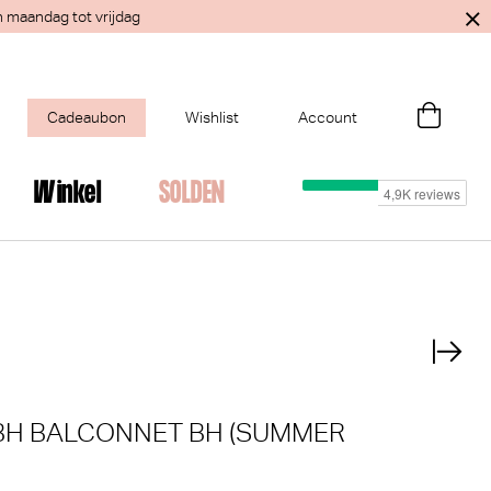
n maandag tot vrijdag
Cadeaubon
Wishlist
Account
Winkel
SOLDEN
ant voor je?
×
H BALCONNET BH (SUMMER