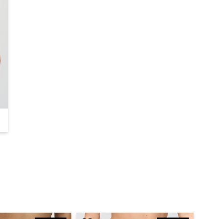
PrimaDonna Twist Mocuto Hotpants (Italian Acai)
PrimaDonna Twist
€ 40,90