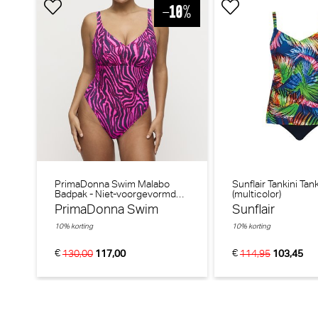
PrimaDonna Swim Malabo
Sunflair Tankini Tank
Badpak - Niet-voorgevormd
(multicolor)
PrimaDonna Twist Dear night String (Influencer Pink)
(Hot Pink Zebra)
PrimaDonna Swim
Sunflair
PrimaDonna Twist
10% korting
10% korting
€
€
130,00
117,00
114,95
103,45
€ 40,90