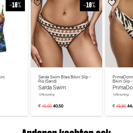
ini
Sarda Swim Biles Bikini Slip -
PrimaDonn
Rio (Sand)
Bikini Slip
PrimaDonna Montara Beugel BH (Crystal Pink)
M
Shine)
Sarda Swim
PrimaD
PrimaDonna
M
10% korting
10% korting
3
€
€
45,00
40,50
49,90
44
€ 74,90