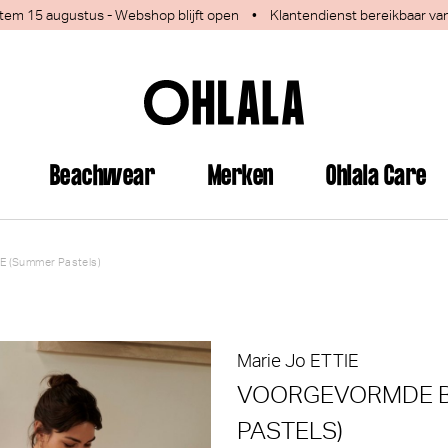
 1 tem 15 augustus - Webshop blijft open
•
Klantendienst bereikbaar va
Beachwear
Merken
Ohlala Care
E (Summer Pastels)
jn deze producten ook interess
Marie Jo
ETTIE
VOORGEVORMDE B
PASTELS)