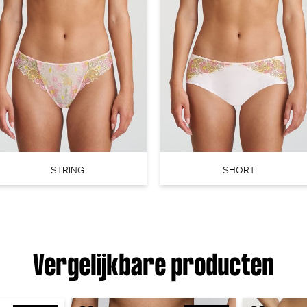
PrimaDonna Twist Mocuto Slip - Rio (Italian Acai)
PrimaDonna Twist
)
STRING
SHORT
€ 35,90
Vergelijkbare producten