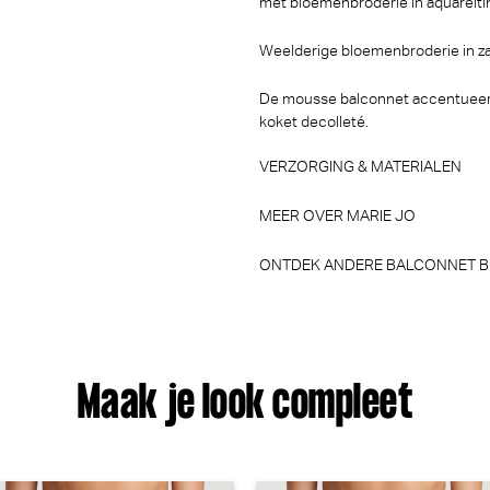
met bloemenbroderie in aquareltin
30% korting
Weelderige bloemenbroderie in za
€
89,90
62,93
De mousse balconnet accentueert d
koket decolleté.
VERZORGING & MATERIALEN
MEER OVER MARIE JO
ONTDEK ANDERE BALCONNET BH
Maak je look compleet