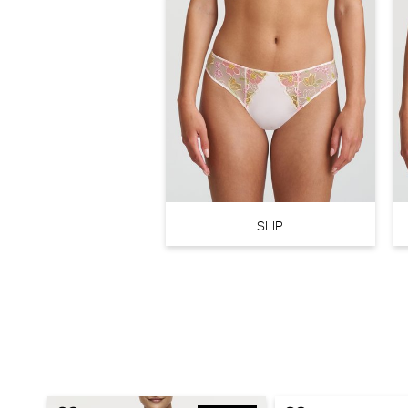
Marie Jo Avero Voorgevormde BH - BH Hartvorm (Santorini Blue
Marie Jo
30% korting
SLIP
€
99,90
69,93