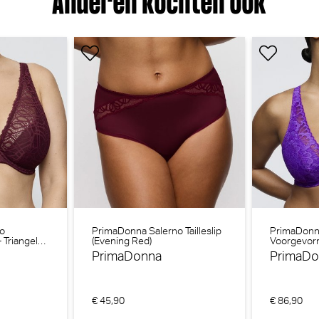
Anderen kochten ook
 luna Beugel BH (Blogger Pink)
PrimaDonna Monterrey Beugel 
PrimaDonna
30% korting
€
94,90
66,43
o
PrimaDonna Salerno Tailleslip
PrimaDonn
Triangel
(Evening Red)
Voorgevorm
BH (Italian 
PrimaDonna
PrimaDo
€ 45,90
€ 86,90