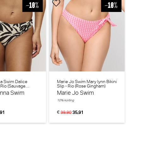
a Swim Dalice
Marie Jo Swim Mary lynn Bikini
 - Rio (Sauvage
Slip - Rio (Rose Gingham)
arie Jo Avero tiny Slip - Rio (Powder Rose)
onna Swim
Marie Jo Swim
arie Jo
10% korting
0% korting
€
,91
39,90
35,91
€
39,90
27,93