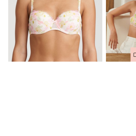
Marie Jo Avero tiny Voorgevormde BH - BH Hartvorm (Powder R