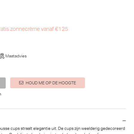
atis zonnecrème vanaf €125
Maatadvies
HOUD ME OP DE HOOGTE
n
en)
sse cups straalt elegantie uit. De cups zijn weelderig gedecoreerd