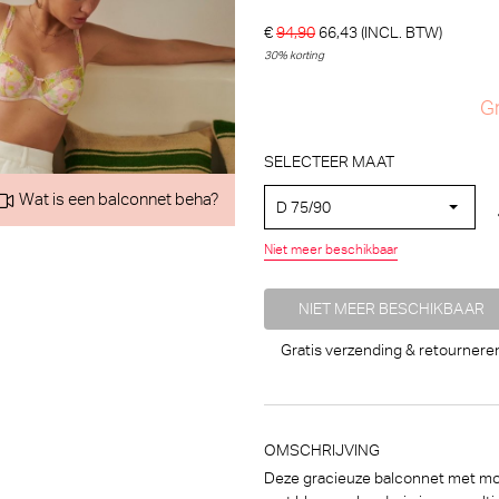
€
94,90
66,43
(INCL. BTW)
30% korting
Gr
SELECTEER MAAT
Wat is een balconnet beha?
D 75/90
Niet meer beschikbaar
NIET MEER BESCHIKBAAR
Gratis verzending & retournere
Marie Jo Tom Voorgevormde BH - BH Hartvorm (Lush Gre
OMSCHRIJVING
Marie Jo
Deze gracieuze balconnet met mou
ose)