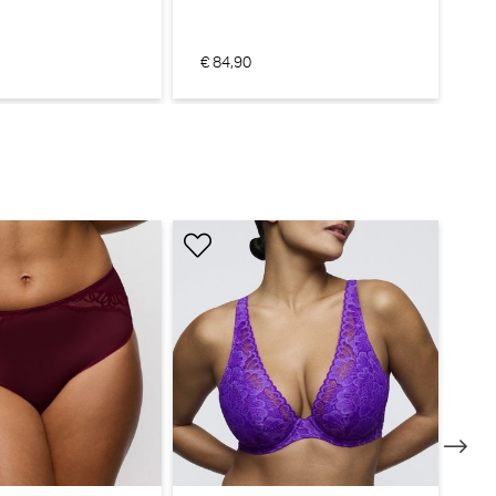
€ 84,90
€ 