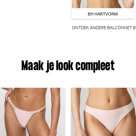
Marie Jo Daisy Slip - Rio (Zwart)
Mari
BH HARTVORM
Marie Jo
Ma
ONTDEK ANDERE BALCONNET BH
€ 44,90
€ 34
Maak je look compleet
Mari
Ma