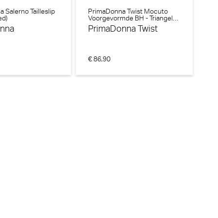
Salerno Tailleslip
PrimaDonna Twist Mocuto
Ma
ed)
Voorgevormde BH - Triangel
BH
BH (Italian Acai)
onna
PrimaDonna Twist
M
€ 86,90
€ 