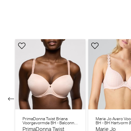
mde
e)
PrimaDonna Twist Briana
Marie Jo Avero Vo
Voorgevormde BH - Balconnet
BH - BH Hartvorm (P
BH (Pearly Pink)
PrimaDonna Twist
Marie Jo