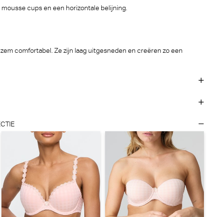
ousse cups en een horizontale belijning.
 39,90
ezem comfortabel. Ze zijn laag uitgesneden en creëren zo een
CTIE