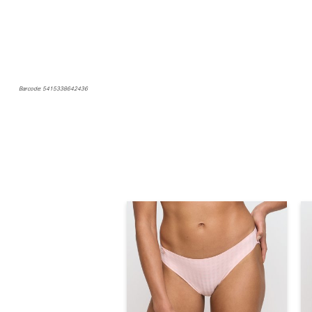
Marie Jo Jane String (Natuur)
Marie Jo
Barcode: 5415338642436
€ 54,90