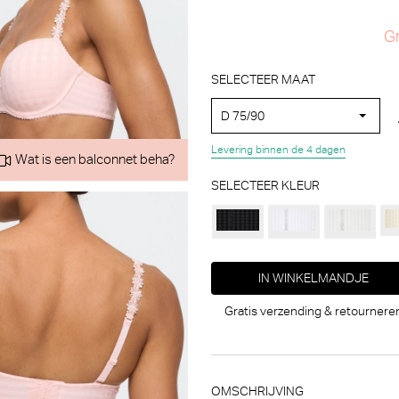
Gr
SELECTEER MAAT
D 75/90
Levering binnen de 4 dagen
Wat is een balconnet beha?
SELECTEER KLEUR
IN WINKELMANDJE
Gratis verzending & retournere
Marie Jo Louie Short (True Red)
M
Marie Jo
M
OMSCHRIJVING