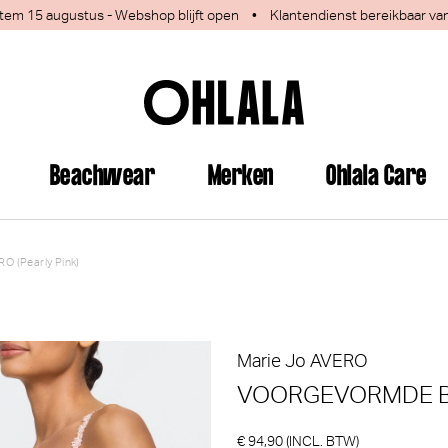
 1 tem 15 augustus - Webshop blijft open
•
Klantendienst bereikbaar va
Beachwear
Merken
Ohlala Care
O (Pearly Pink)
jn deze producten ook interess
Marie Jo
AVERO
VOORGEVORMDE BH
€ 94,90 (INCL. BTW)