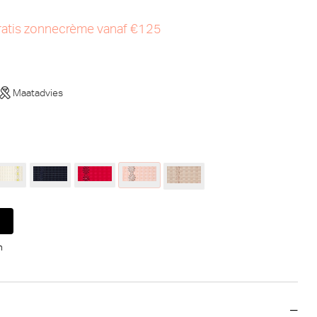
atis zonnecrème vanaf €125
Maatadvies
n
arie Jo Milao Hotpants (Zwart)
arie Jo