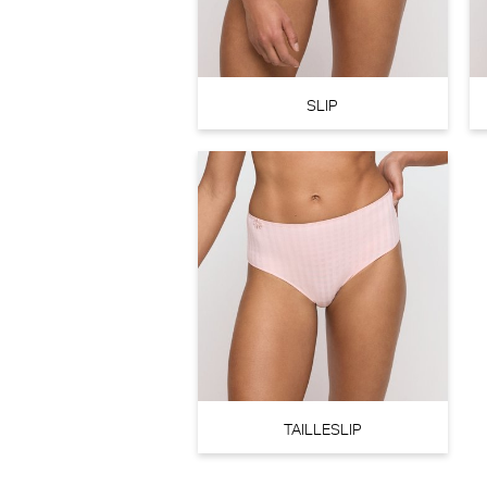
SLIP
Marie Jo Jane String (Bois de Rose)
Marie Jo
€ 54,90
Marie Jo Avero Voorgevormde BH - BH Hartvorm (Santorini Blue
Marie Jo
TAILLESLIP
30% korting
€
99,90
69,93