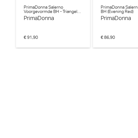
PrimaDonna Salerno
PrimaDonna Salern
Voorgevormde BH - Triangel
BH (Evening Red)
BH (Evening Red)
PrimaDonna
PrimaDonna
€ 91,90
€ 86,90