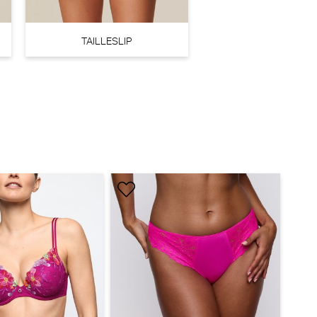
TAILLESLIP
e Jo Avero tiny Slip - Rio (Powder Rose)
rie Jo
orting
,90
27,93