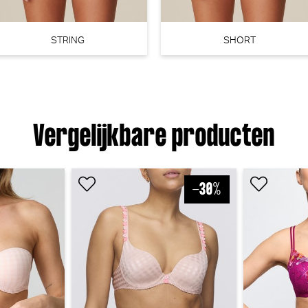
STRING
SHORT
PrimaDonna Montara Beugel BH (Crystal Pink)
Mari
PrimaDonna
Ma
30% k
Vergelijkbare producten
€
€ 74,90
39