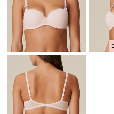
Marie Jo Avero Voorgevormde BH - BH Hartvorm (Santorini Blue