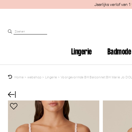
Jaarlijks verlof van
Lingerie
Badmode
Home
>
webshop
>
Lingerie
>
Voorgevormde BH Balconnet BH Marie Jo DOL
Wellicht zi