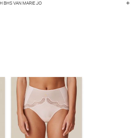
 BHS VAN MARIE JO