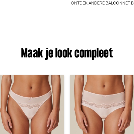
ONTDEK ANDERE BALCONNET BH
€ 35,90
Maak je look compleet