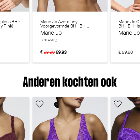
apless BH -
Marie Jo Avero tiny
Marie Jo O
y Pink)
Voorgevormde BH - BH
BH - BH Ha
Hartvorm (Powder Rose)
Marie Jo
Marie J
30% korting
€
99,90
69,93
€ 99,90
PrimaDonna Montara Beugel BH (Regatta)
P
PrimaDonna
Anderen kochten ook
€ 79,90
€
Monterrey Beugel BH (Vintage Pink)
Mey Luxurious Voorgevo
nna
Mey