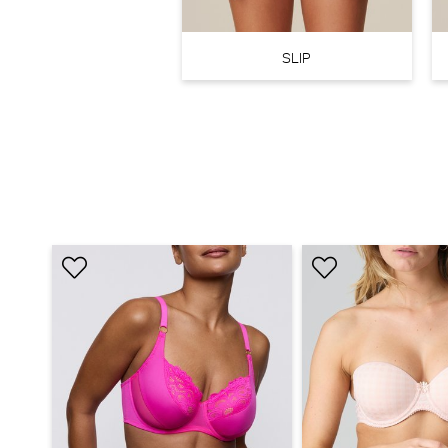
SLIP
PrimaDonna Twist Mocuto Hotpants (Italian Acai)
PrimaDonna Twist
€ 40,90