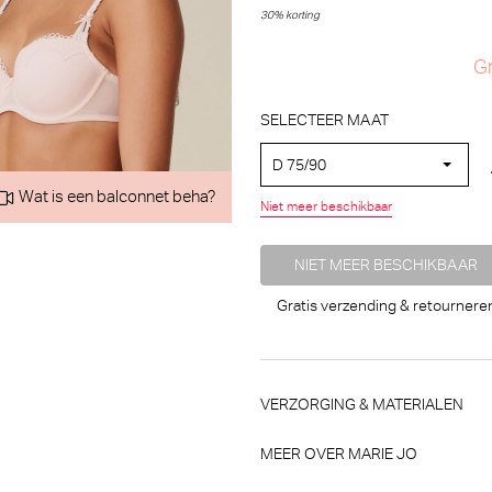
30% korting
Gr
SELECTEER MAAT
D 75/90
Wat is een balconnet beha?
Niet meer beschikbaar
NIET MEER BESCHIKBAAR
Gratis verzending & retournere
VERZORGING & MATERIALEN
PrimaDonna Twist Mocuto Slip - Rio (Italian Acai)
PrimaDonna Twist
MEER OVER MARIE JO
)