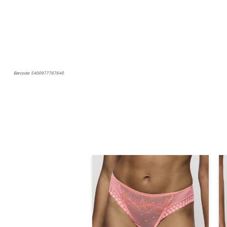
Marie Jo Loish Voorgevormde BH - Spacer (Pearly Pink)
Marie Jo
Barcode: 5400977767640
30% korting
€
89,90
62,93