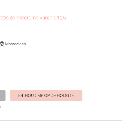
atis zonnecrème vanaf €125
Maatadvies
HOUD ME OP DE HOOGTE
n
e)