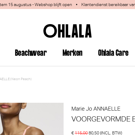
 1 tem 15 augustus - Webshop blijft open
•
Klantendienst bereikbaar va
Beachwear
Merken
Ohlala Care
AELLE (Neon Peach)
jn deze producten ook interess
Marie Jo
ANNAELLE
VOORGEVORMDE B
€
115,00
80,50
(INCL. BTW)