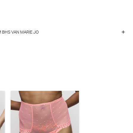
 BHS VAN MARIE JO
e Jo Jane Voorgevormde BH - BH Hartvorm (Orchid Bliss)
rie Jo
orting
,90
69,93