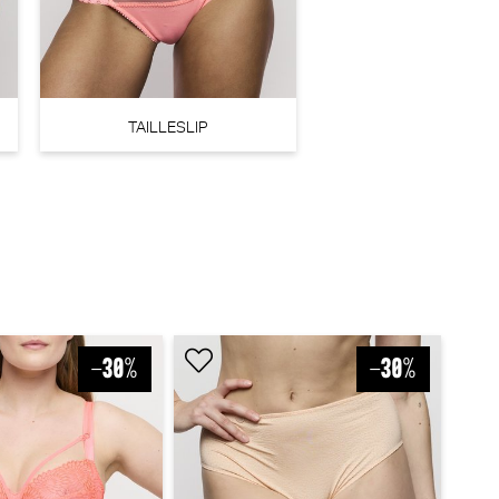
TAILLESLIP
rimaDonna Montara Beugel BH (Crystal Pink)
PrimaDonna
 74,90
la luna Beugel BH (Blogger Pink)