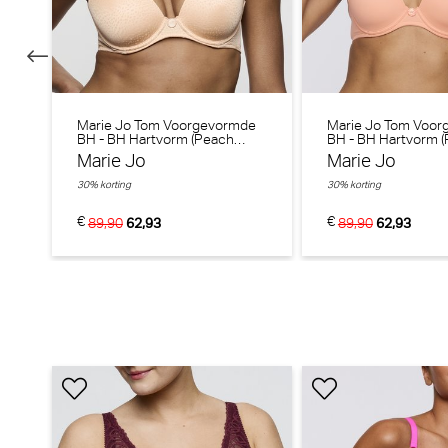
PrimaDonna Twist
€ 40,90
Marie Jo Tom Voorgevormde
Marie Jo Tom Voo
BH - BH Hartvorm (Peach
BH - BH Hartvorm 
Marie Jo Soft studio Tailleslip (Wild Rose)
Whisper)
Smoothie)
Marie Jo
Marie Jo
Marie Jo
30% korting
30% korting
€
€
89,90
62,93
89,90
62,93
€ 34,90
e