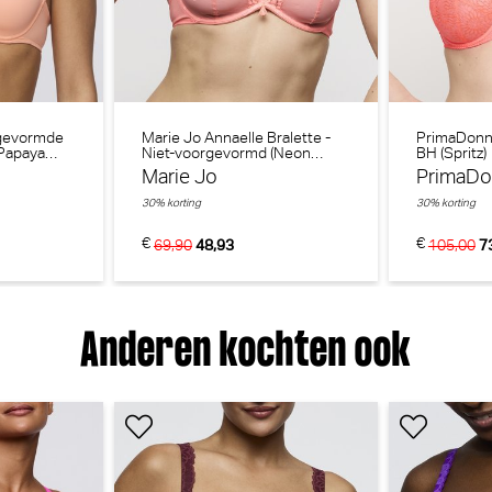
PrimaDonna Twist
PrimaDon
30% korting
€
€ 35,90
110,00
77,0
rgevormde
Marie Jo Annaelle Bralette -
PrimaDonn
(Papaya
Niet-voorgevormd (Neon
BH (Spritz)
Peach)
Marie Jo
PrimaD
30% korting
30% korting
€
€
69,90
48,93
105,00
7
Anderen kochten ook