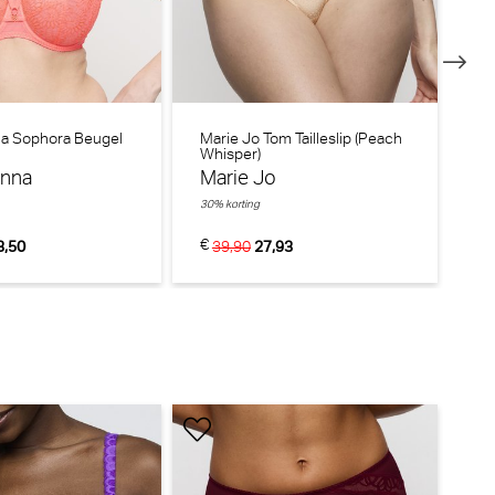
na
0
a Sophora Beugel
Marie Jo Tom Tailleslip (Peach
Ma
Whisper)
Wh
onna
Marie Jo
M
30% korting
30%
€
€
3,50
39,90
27,93