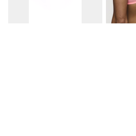
30% korting
€
99,90
69,93