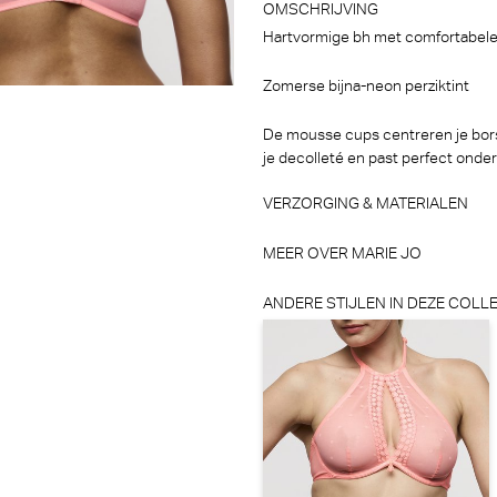
Marie Jo
OMSCHRIJVING
30% korting
Hartvormige bh met comfortabele
€
99,90
69,93
Zomerse bijna-neon perziktint
De mousse cups centreren je borst
je decolleté en past perfect onde
VERZORGING & MATERIALEN
MEER OVER MARIE JO
ANDERE STIJLEN IN DEZE COLLE