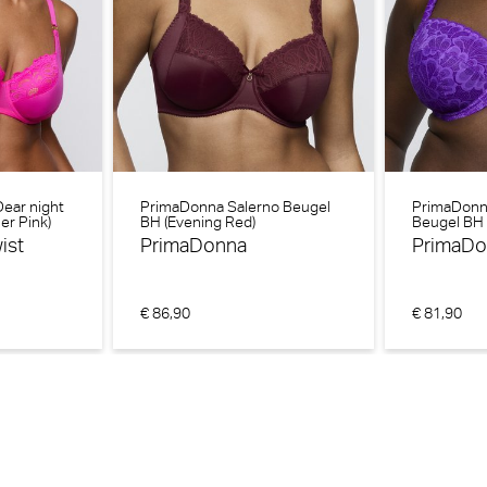
ear night
PrimaDonna Salerno Beugel
PrimaDonn
er Pink)
BH (Evening Red)
Beugel BH (
ist
PrimaDonna
PrimaDo
€ 86,90
€ 81,90