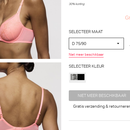
30% korting
Gr
SELECTEER MAAT
D 75/90
Niet meer beschikbaar
SELECTEER KLEUR
NIET MEER BESCHIKBAAR
Gratis verzending & retournere
Marie Jo Avero Voorgevormde BH - BH Hartvorm (Santorini Blu