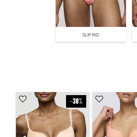
SLIP RIO
PrimaDonna Salerno String - Luxestring (Evening Red)
PrimaDonna
€ 45,90
PrimaDonna Twist Dear night String (Influencer Pink)