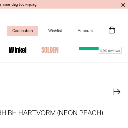
n maandag tot vrijdag
Cadeaubon
Wishlist
Account
Winkel
SOLDEN
ant voor je?
×
H BH HARTVORM (NEON PEACH)