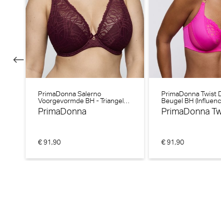
PrimaDonna Salerno
PrimaDonna Twist D
Voorgevormde BH - Triangel
Beugel BH (Influenc
BH (Evening Red)
PrimaDonna
PrimaDonna Tw
€ 91,90
€ 91,90