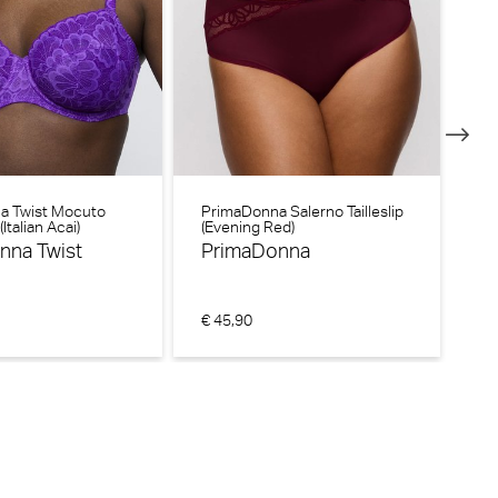
a Twist Mocuto
PrimaDonna Salerno Tailleslip
Pr
Italian Acai)
(Evening Red)
Vo
BH 
nna Twist
PrimaDonna
P
€ 45,90
€ 