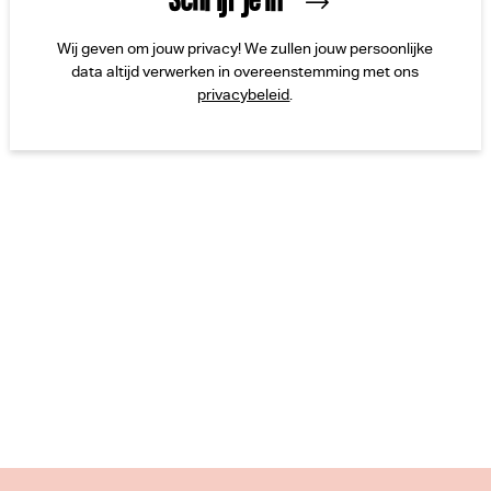
Wij geven om jouw privacy! We zullen jouw persoonlijke
data altijd verwerken in overeenstemming met ons
privacybeleid
.