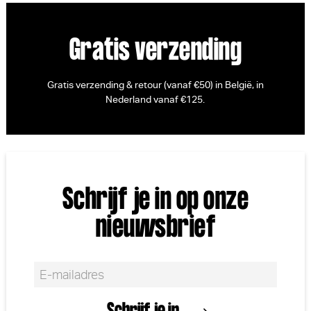
Gratis verzending
Gratis verzending & retour (vanaf €50) in België, in
Nederland vanaf €125.
Schrijf je in op onze
nieuwsbrief