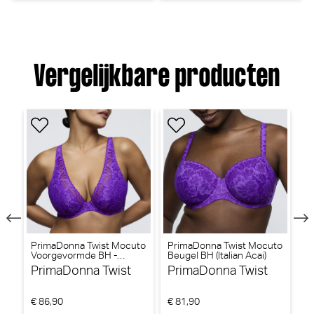
Vergelijkbare producten
PrimaDonna Madison Tailleslip
PrimaDonna Montara Bralette
(Velvet Blue)
- Niet-voorgevormd (Zwart)
PrimaDonna
PrimaDonna
€ 50,90
€ 69,90
to
PrimaDonna Twist Mocuto
PrimaDonna Twist Mocuto
P
Voorgevormde BH -
Beugel BH (Italian Acai)
Ho
Triangel BH (Italian Acai)
PrimaDonna Twist
PrimaDonna Twist
P
€ 86,90
€ 81,90
€ 