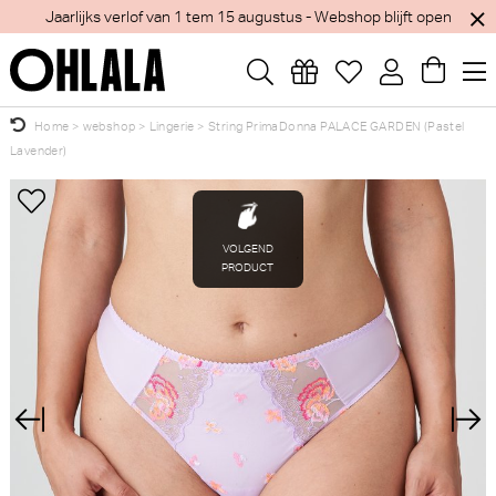
Jaarlijks verlof van 1 tem 15 augustus - Webshop blijft open
Home
>
webshop
>
Lingerie
>
String PrimaDonna PALACE GARDEN (Pastel
Lavender)
Wellicht zijn deze producten ook interessant
×
voor je?
PrimaDonna Twist Giganni
PrimaDonna Montara Beugel
Tailleslip (Leopard Bloom)
BH (Regatta)