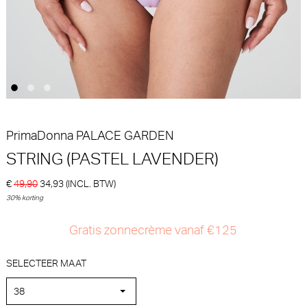
PrimaDonna Twist
PrimaDonna
€ 50,90
€ 79,90
PrimaDonna
PALACE GARDEN
STRING (PASTEL LAVENDER)
€
49,90
34,93
(INCL. BTW)
Marie Jo Avero Voorgevormde
PrimaDonna Salerno String -
30% korting
BH - BH Hartvorm (Santorini
Luxestring (Evening Red)
Blue)
Marie Jo
PrimaDonna
Gratis zonnecrème vanaf €125
30% korting
€
€ 45,90
99,90
69,93
SELECTEER MAAT
38