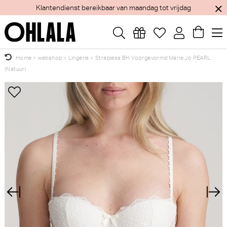
Klantendienst bereikbaar van maandag tot vrijdag
Home
>
webshop
>
Lingerie
>
Strapless BH Voorgevormd Marie Jo PEARL
(Natuur)
Wellicht zijn deze producten ook interessant
×
voor je?
Marie Jo Tom Voorgevormde
PrimaDonna Montara Beugel
BH - BH Hartvorm (Lush
BH (Crystal Pink)
Green)