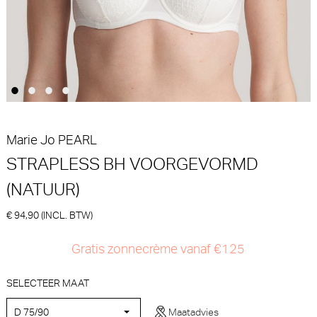
Marie Jo
PrimaDonna
30% korting
€
€ 74,90
89,90
62,93
Marie Jo
PEARL
STRAPLESS BH VOORGEVORMD
(NATUUR)
Marie Jo Avero tiny
Marie Jo Avero Voorgevormde
Voorgevormde BH - BH
BH - BH Hartvorm (Santorini
€ 94,90 (INCL. BTW)
Hartvorm (Powder Rose)
Blue)
Marie Jo
Marie Jo
30% korting
30% korting
Gratis zonnecrème vanaf €125
€
€
99,90
69,93
99,90
69,93
SELECTEER MAAT
D 75/90
Maatadvies