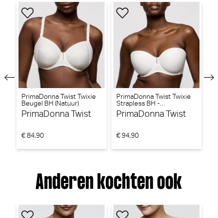
PrimaDonna Twist Twixie
PrimaDonna Twist Twixie
Ma
Beugel BH (Natuur)
Strapless BH -
V
Voorgevormd (Natuur)
Ha
PrimaDonna Twist
PrimaDonna Twist
M
€ 84,90
€ 94,90
€ 
Anderen kochten ook