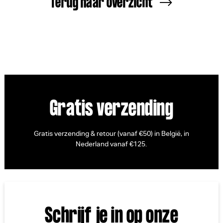
Terug naar overzicht
Gratis verzending
Gratis verzending & retour (vanaf €50) in België, in
Nederland vanaf €125.
Schrijf je in op onze