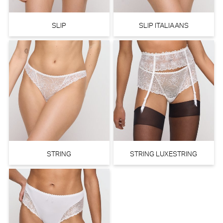
SLIP
SLIP ITALIAANS
STRING
STRING LUXESTRING