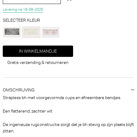
Levering na 18-08-2026
SELECTEER KLEUR
PrimaDonna Twist I do Short
Marie Jo Color studio Tailleslip
(Scarlet)
- Corrigerend (Starlight)
IN WINKELMANDJE
PrimaDonna Twist
Marie Jo
Gratis verzending & retourneren
€ 49,90
€ 39,90
OMSCHRIJVING
Strapless bh met voorgevormde cups en afneembare bandjes.
Een flatterend, zachter wit
De ingenieuze rugconstructie zorgt dat je bh stevig op zijn plaats blijft
zitten.
Marie Jo Avero Slip - Rio (Ivory
Marie Jo Tom Short - Hotpants