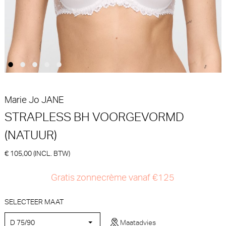
Marie Jo
Marie Jo
30% korting
€
€ 44,90
99,90
69,93
Marie Jo
JANE
STRAPLESS BH VOORGEVORMD
(NATUUR)
Marie Jo Jane Tailleslip (True
Marie Jo Avero Tailleslip (Ivory
Red)
Petal)
€ 105,00 (INCL. BTW)
Marie Jo
Marie Jo
Gratis zonnecrème vanaf €125
€ 54,90
€ 44,90
SELECTEER MAAT
D 75/90
Maatadvies