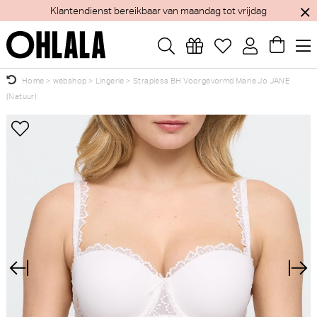
Klantendienst bereikbaar van maandag tot vrijdag
Home
>
webshop
>
Lingerie
>
Strapless BH Voorgevormd Marie Jo JANE
(Natuur)
Wellicht zijn deze producten ook interessant
×
voor je?
Marie Jo Jane Voorgevormde
Marie Jo Color studio Tailleslip
BH - BH Hartvorm (Orchid
- Corrigerend (Hollywood Pink)
Bliss)