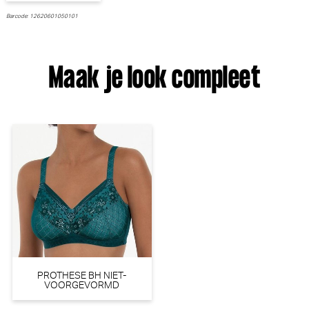
Empreinte
Femilet
Barcode: 12620601050101
30% korting
30% korting
€
€
59,00
41,30
25,00
17,50
Maak je look compleet
Mey Amorous Tailleslip (Wet
Woody Pure essentials 3-pack
sand)
Short (Zwart)
Mey
Woody
€ 33,99
€ 29,95
PROTHESE BH NIET-
VOORGEVORMD