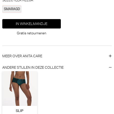
SMARAGD
IN WINKELMANDJE
Empreinte Gustave Short
Freya Harbour island Bikini set
Gratis retourneren
(Noir)
(sorbet)
Empreinte
Freya
30% korting
30% korting
€
€
69,00
48,30
79,95
55,97
MEER OVER ANITA CARE
ANDERE STIJLEN IN DEZE COLLECTIE
Empreinte Cassiopee Slip
Femilet Marilyn Slip (White)
(Dark purple)
SLIP