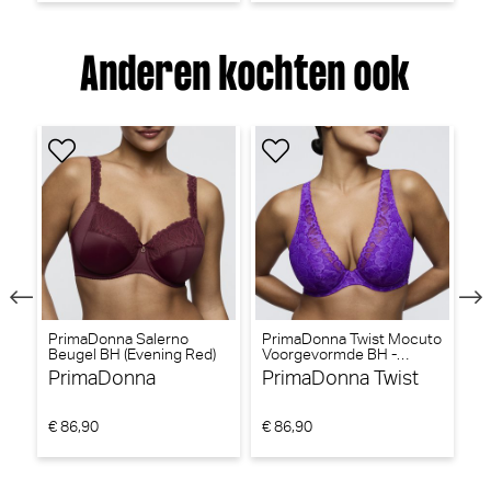
Anderen kochten ook
PrimaDonna Salerno
PrimaDonna Twist Mocuto
P
Beugel BH (Evening Red)
Voorgevormde BH -
Be
Triangel BH (Italian Acai)
PrimaDonna
PrimaDonna Twist
P
€ 86,90
€ 86,90
€ 