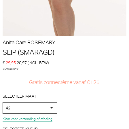
30% korting
30% korting
€
€
60,00
42,00
89,00
62,30
Anita Care
ROSEMARY
SLIP (SMARAGD)
€
29,95
20,97
(INCL. BTW)
30% korting
Mey Luxurious Short (Natuur)
Dacapo Dance Short (Teint)
Gratis zonnecrème vanaf €125
Mey
Dacapo
SELECTEER MAAT
€ 32,99
€ 34,95
42
Klaar voor verzending of afhaling
SELECTEER KLEUR