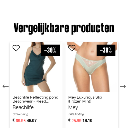
Vergelijkbare producten
Dacapo Maggiore Short
PrimaDonna Salerno String -
(Bernstein)
Luxestring (Evening Red)
Dacapo
PrimaDonna
30% korting
€
€ 45,90
39,95
27,97
Beachlife Reflecting pond
Mey Luxurious Slip
St
Beachwear - Kleed
(Frozen Mint)
Ch
(reflecting pond)
(K
Beachlife
Mey
S
30% korting
30% korting
30
€
€
€
69,95
48,97
25,99
18,19