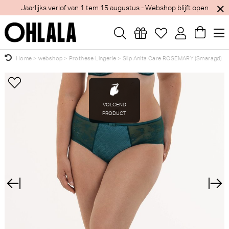
Jaarlijks verlof van 1 tem 15 augustus - Webshop blijft open
Home
>
webshop
>
Prothese Lingerie
>
Slip Anita Care ROSEMARY (Smaragd)
Wellicht zijn deze producten ook interessant
×
voor je?
VOLGEND
PRODUCT
Chantelle X Xpression Slip
Antigel La rebelle chic
(Black)
Beachwear - Kleed (Python)
Chantelle X
Antigel