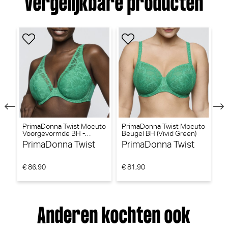
Vergelijkbare producten
PrimaDonna Twist Giganni
PrimaDonna Montara Bralette
String (Leopard Bloom)
- Niet-voorgevormd (Zwart)
PrimaDonna Twist
PrimaDonna
€ 40,90
€ 69,90
PrimaDonna Twist Mocuto
PrimaDonna Twist Mocuto
Pr
Voorgevormde BH -
Beugel BH (Vivid Green)
Be
e)
Triangel BH (Vivid Green)
PrimaDonna Twist
PrimaDonna Twist
P
€ 86,90
€ 81,90
€ 
Anderen kochten ook