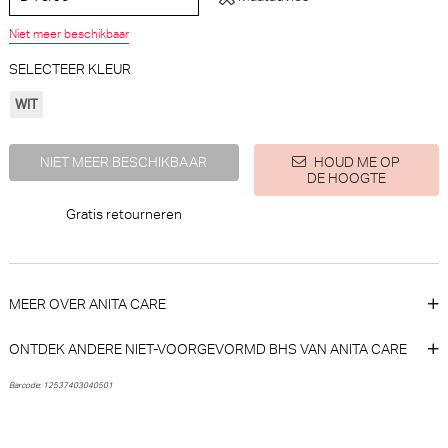
Niet meer beschikbaar
SELECTEER KLEUR
WIT
PrimaDonna Salerno String -
PrimaDonna Twist Giganni
Luxestring (Evening Red)
Tailleslip (Leopard Bloom)
NIET MEER BESCHIKBAAR
HOUD ME OP
PrimaDonna
PrimaDonna Twist
DE HOOGTE
Gratis retourneren
€ 45,90
€ 50,90
MEER OVER ANITA CARE
ONTDEK ANDERE NIET-VOORGEVORMD BHS VAN ANITA CARE
Barcode: 12537403040501
Marie Jo Avero tiny
PrimaDonna Montara Beugel