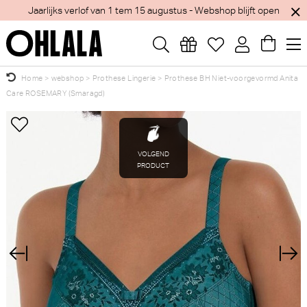
Jaarlijks verlof van 1 tem 15 augustus - Webshop blijft open
Home
>
webshop
>
Prothese Lingerie
>
Prothese BH Niet-voorgevormd Anita
Care ROSEMARY (Smaragd)
Wellicht zijn deze producten ook interessant
×
voor je?
VOLGEND
PRODUCT
PrimaDonna Twist Mocuto
PrimaDonna Montara Beugel
Tailleslip (Italian Acai)
BH (Regatta)