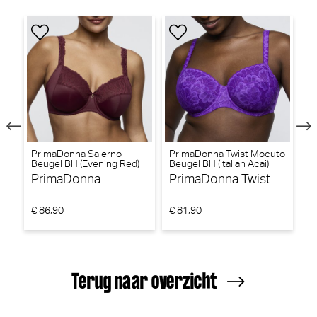
PrimaDonna Salerno
PrimaDonna Twist Mocuto
P
Beugel BH (Evening Red)
Beugel BH (Italian Acai)
V
Tr
PrimaDonna
PrimaDonna Twist
P
€ 86,90
€ 81,90
€ 
Terug naar overzicht