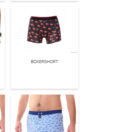
rimaDonna Montara Beugel BH (Regatta)
BOXERSHORT
PrimaDonna
 79,90
Jo Tom Tailleslip (Cosmetic)
e Jo