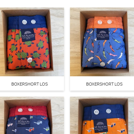
Marie Jo
30% korting
€
99,90
69,93
BOXERSHORT LOS
BOXERSHORT LOS