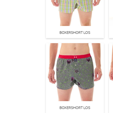
€ 50,90
Marie Jo Avero Tailleslip (Ivory Petal)
BOXERSHORT LOS
Marie Jo
€ 44,90
BOXERSHORT LOS