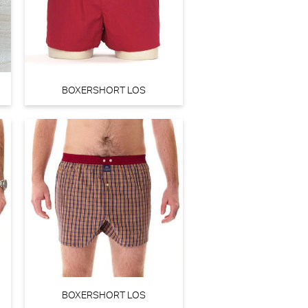
aDonna Monterrey Beugel BH (Vintage Pink)
imaDonna
BOXERSHORT LOS
orting
,90
66,43
BOXERSHORT LOS