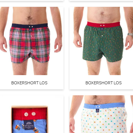
PrimaDonna Devdaha Beugel BH (Tropicana)
P
PrimaDonna
30% korting
BOXERSHORT LOS
BOXERSHORT LOS
€
110,00
77,00
€
PrimaDonna San angel String - Luxestring (Waterblue)
Marie 
PrimaDonna
Mari