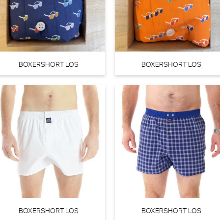
PrimaDonna Salerno String - Luxestring (Evening Red)
Prim
PrimaDonna
Pr
BOXERSHORT LOS
BOXERSHORT LOS
30% k
€
€ 45,90
94
BOXERSHORT LOS
BOXERSHORT LOS