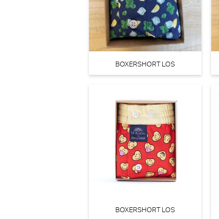
PrimaDonna Twist Mocuto Hotpants (Italian Acai)
PrimaDonna Twist
BOXERSHORT LOS
€ 40,90
BOXERSHORT LOS