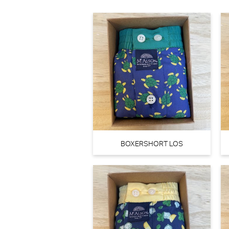
30% korting
€
89,90
62,93
BOXERSHORT LOS