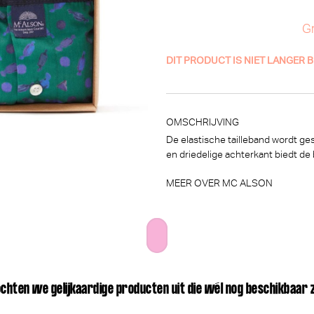
Gr
DIT PRODUCT IS NIET LANGER 
OMSCHRIJVING
De elastische tailleband wordt ge
en driedelige achterkant biedt de
MEER OVER MC ALSON
ochten we gelijkaardige producten uit die wél nog beschikbaar 
Marie Jo Avero Voorgevormde BH - BH Hartvorm (Santorini Blue)