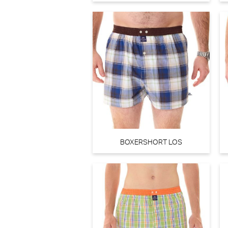
PrimaDonna Cala luna Beugel BH (Blogger Pink)
PrimaDonna
30% korting
BOXERSHORT LOS
€
110,00
77,00
PrimaDonna Twist Dear night Tailleslip (Influencer Pink)
PrimaDonna Twist