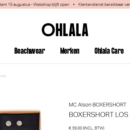
 1 tem 15 augustus - Webshop blijft open
•
Klantendienst bereikbaar va
Beachwear
Merken
Ohlala Care
int)
jn deze producten ook interess
MC Alson
BOXERSHORT
BOXERSHORT LOS (
€ 39,00 (INCL. BTW)