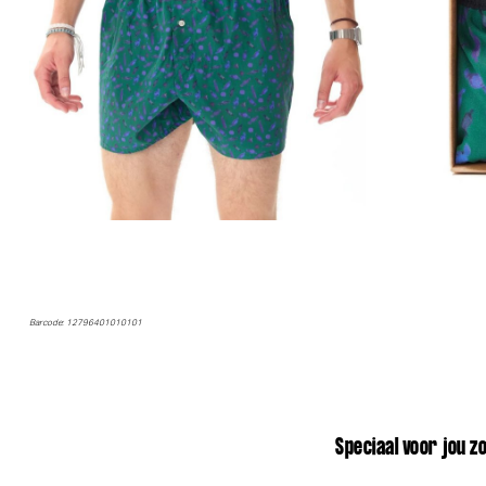
Barcode: 12796401010101
Marie Jo Tom Voorgevormde BH - BH Hartvorm (Lush Green)
Speciaal voor jou z
Marie Jo