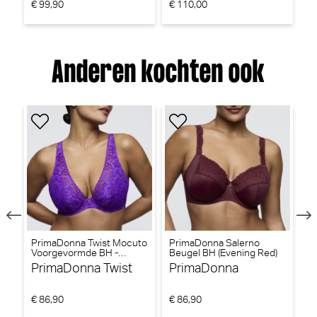
€ 99,90
€ 110,00
€
Anderen kochten ook
to
PrimaDonna Twist Mocuto
PrimaDonna Salerno
Pr
Voorgevormde BH -
Beugel BH (Evening Red)
ni
Triangel BH (Italian Acai)
(I
PrimaDonna Twist
PrimaDonna
P
€ 86,90
€ 86,90
€ 