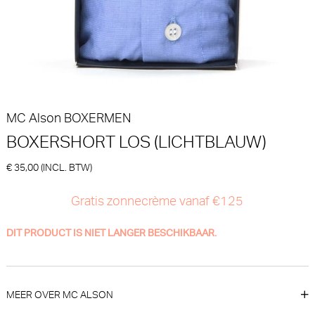
PrimaDonna
PrimaDonna
30% korting
€ 45,90
€
94,90
66,43
MC Alson
BOXERMEN
BOXERSHORT LOS (LICHTBLAUW)
€ 35,00 (INCL. BTW)
Gratis zonnecrème vanaf €125
PrimaDonna Cala luna Beugel
PrimaDonna Devdaha Beugel
BH (Blogger Pink)
BH (Tropicana)
PrimaDonna
PrimaDonna
DIT PRODUCT IS NIET LANGER BESCHIKBAAR.
30% korting
30% korting
€
€
110,00
77,00
110,00
77,00
MEER OVER MC ALSON