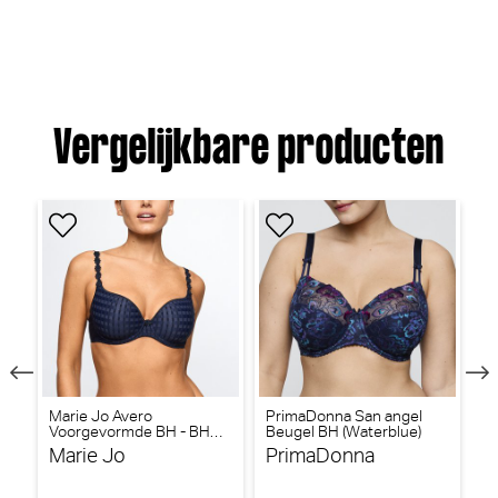
Vergelijkbare producten
Marie Jo Avero
PrimaDonna San angel
Ma
Voorgevormde BH - BH
Beugel BH (Waterblue)
V
Hartvorm (Velvet Blue)
Ha
Marie Jo
PrimaDonna
M
30