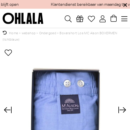
Klantendienst bereikbaar van maandag tot vrijdag
Home
>
webshop
>
Ondergoed
>
Boxershort Los MC Alson BOXERMEN
(lichtblauw)
Wellicht zijn deze producten ook interessant
×
voor je?
PrimaDonna Salerno String -
PrimaDonna Monterrey
Luxestring (Evening Red)
Beugel BH (Vintage Pink)