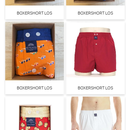
BOXERSHORT LOS
BOXERSHORT LOS
Marie Jo Avero Tailleslip (Ivory
Marie Jo Cyrile Beugel BH
Petal)
(Crystal Pink)
Marie Jo
Marie Jo
€ 44,90
€ 79,90
BOXERSHORT LOS
BOXERSHORT LOS