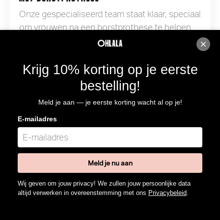
Onze gespecialiseerd team staat klaar, speciaal
om vrouwen na een borstprothese te helpen
met de goede maat.
Krijg 10% korting op je eerste
bestelling!
ONLINE LINGERIE SPECIALIST LINGERIE OHLALA
Meld je aan — je eerste korting wacht al op je!
Wij bieden lingeriemerken aan voor élke vrouw.
E-mailadres
Kom bij ons langs of shop online!
Meld je nu aan
Wij geven om jouw privacy! We zullen jouw persoonlijke data
altijd verwerken in overeenstemming met ons
Privacybeleid
.