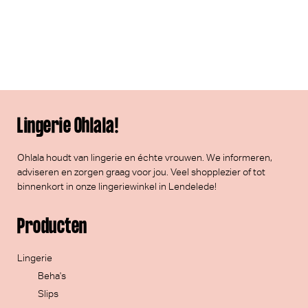
Lingerie Ohlala!
Ohlala houdt van lingerie en échte vrouwen. We informeren,
adviseren en zorgen graag voor jou. Veel
shopplezier
of tot
binnenkort in onze lingeriewinkel in Lendelede!
Producten
Lingerie
Beha's
Slips