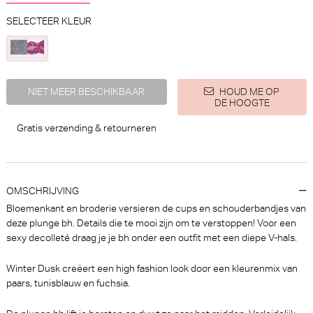
SELECTEER KLEUR
PrimaDonna Salerno String -
Marie Jo Tom Voorgevormde
NIET MEER BESCHIKBAAR
HOUD ME OP
Luxestring (Evening Red)
BH - BH Hartvorm (Lush
Green)
DE HOOGTE
PrimaDonna
Marie Jo
30% korting
Gratis verzending & retourneren
€ 45,90
€
89,90
62,93
OMSCHRIJVING
Bloemenkant en broderie versieren de cups en schouderbandjes van
deze plunge bh. Details die te mooi zijn om te verstoppen! Voor een
sexy decolleté draag je je bh onder een outfit met een diepe V-hals.
Winter Dusk creëert een high fashion look door een kleurenmix van
paars, tunisblauw en fuchsia.
Marie Jo Soft studio Bralette -
PrimaDonna Twist Giganni
Voorgevormd (Caffé latte)
String (Leopard Bloom)