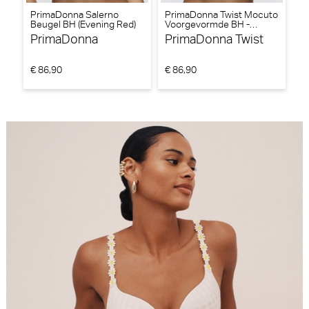
to
PrimaDonna Salerno
PrimaDonna Twist Mocuto
P
Beugel BH (Evening Red)
Voorgevormde BH -
Be
Triangel BH (Italian Acai)
PrimaDonna
PrimaDonna Twist
P
€ 86,90
€ 86,90
€ 