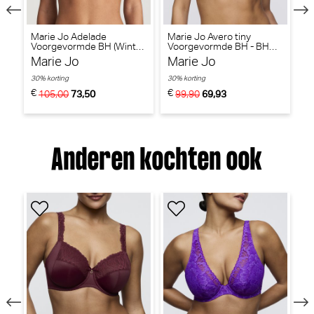
BH
Marie Jo Adelade
Marie Jo Avero tiny
Ma
Voorgevormde BH (Winter
Voorgevormde BH - BH
V
Dusk)
Hartvorm (Powder Rose)
(C
Marie Jo
Marie Jo
M
30% korting
30% korting
30
€
€
€
105,00
73,50
99,90
69,93
Anderen kochten ook