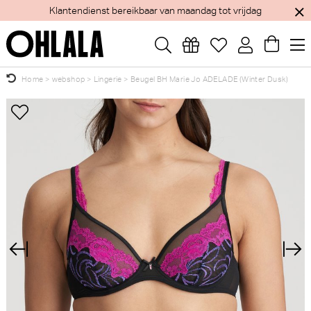
Klantendienst bereikbaar van maandag tot vrijdag
Home
>
webshop
>
Lingerie
>
Beugel BH Marie Jo ADELADE (Winter Dusk)
Wellicht zijn deze producten ook interessant
×
voor je?
PrimaDonna Twist Giganni
PrimaDonna Twist Mocuto
Tailleslip (Leopard Bloom)
Tailleslip (Italian Acai)
PrimaDonna Twist
PrimaDonna Twist